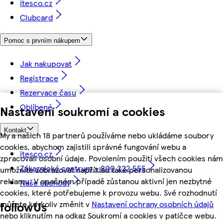
itesco.cz
Clubcard
Pomoc s prvním nákupem
Jak nakupovat
Registrace
Rezervace času
Oblíbené
Nastavení soukromí a cookies
Kontakt
My a našich 18 partnerů používáme nebo ukládáme soubory
cookies, abychom zajistili správné fungování webu a
itesco.cz
zpracovali osobní údaje. Povolením použití všech cookies nám
Zákaznické centrum - 800 222 555
umožníte zobrazovat například také personalizovanou
reklamu. V opačném případě zůstanou aktivní jen nezbytné
Naše obchody
cookies, které potřebujeme k provozu webu. Své rozhodnutí
můžete kdykoliv změnit v
Nastavení ochrany osobních údajů
followUs
nebo kliknutím na odkaz Soukromí a cookies v patičce webu.