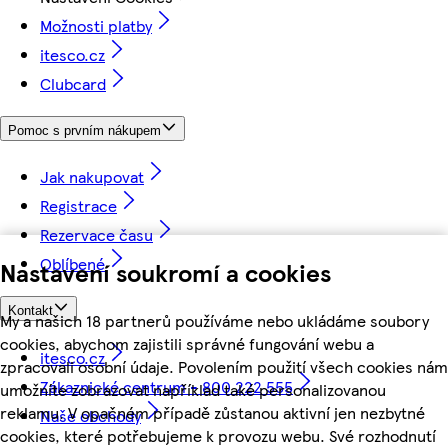
Možnosti platby
itesco.cz
Clubcard
Pomoc s prvním nákupem
Jak nakupovat
Registrace
Rezervace času
Oblíbené
Nastavení soukromí a cookies
Kontakt
My a našich 18 partnerů používáme nebo ukládáme soubory
cookies, abychom zajistili správné fungování webu a
itesco.cz
zpracovali osobní údaje. Povolením použití všech cookies nám
Zákaznické centrum - 800 222 555
umožníte zobrazovat například také personalizovanou
reklamu. V opačném případě zůstanou aktivní jen nezbytné
Naše obchody
cookies, které potřebujeme k provozu webu. Své rozhodnutí