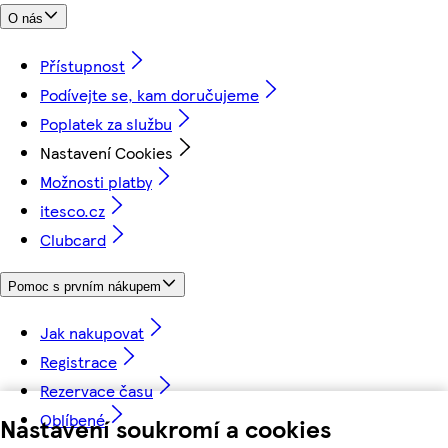
O nás
Přístupnost
Podívejte se, kam doručujeme
Poplatek za službu
Nastavení Cookies
Možnosti platby
itesco.cz
Clubcard
Pomoc s prvním nákupem
Jak nakupovat
Registrace
Rezervace času
Oblíbené
Nastavení soukromí a cookies