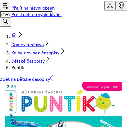
Přejít na hlavní obsah
Přeskočit na vyhledávání
Domov a zábava
Knihy, noviny a časopisy
Dětské časopisy
Puntík
Zpět na Dětské časopisy