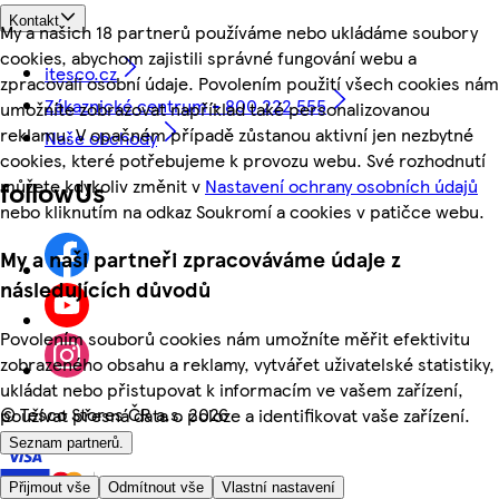
Kontakt
My a našich 18 partnerů používáme nebo ukládáme soubory
cookies, abychom zajistili správné fungování webu a
itesco.cz
zpracovali osobní údaje. Povolením použití všech cookies nám
Zákaznické centrum - 800 222 555
umožníte zobrazovat například také personalizovanou
reklamu. V opačném případě zůstanou aktivní jen nezbytné
Naše obchody
cookies, které potřebujeme k provozu webu. Své rozhodnutí
můžete kdykoliv změnit v
Nastavení ochrany osobních údajů
followUs
nebo kliknutím na odkaz Soukromí a cookies v patičce webu.
My a naši partneři zpracováváme údaje z
následujících důvodů
Povolením souborů cookies nám umožníte měřit efektivitu
zobrazeného obsahu a reklamy, vytvářet uživatelské statistiky,
ukládat nebo přistupovat k informacím ve vašem zařízení,
©
Tesco Stores ČR a.s. 2026
používat přesná data o poloze a identifikovat vaše zařízení.
Seznam partnerů.
Přijmout vše
Odmítnout vše
Vlastní nastavení