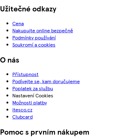
Užitečné odkazy
Cena
Nakupujte online bezpečně
Podmínky používání
Soukromí a cookies
O nás
Přístupnost
Podívejte se, kam doručujeme
Poplatek za službu
Nastavení Cookies
Možnosti platby
itesco.cz
Clubcard
Pomoc s prvním nákupem