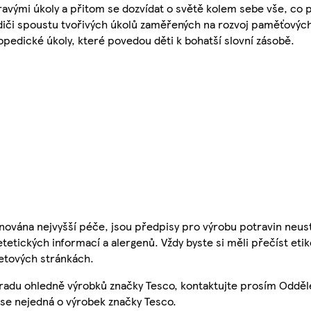
ravými úkoly a přitom se dozvídat o světě kolem sebe vše, co 
odiči spoustu tvořivých úkolů zaměřených na rozvoj paměťovýc
opedické úkoly, které povedou děti k bohatší slovní zásobě.
nována nejvyšší péče, jsou předpisy pro výrobu potravin neust
etetických informací a alergenů. Vždy byste si měli přečíst eti
etových stránkách.
 radu ohledně výrobků značky Tesco, kontaktujte prosím Odděl
se nejedná o výrobek značky Tesco.