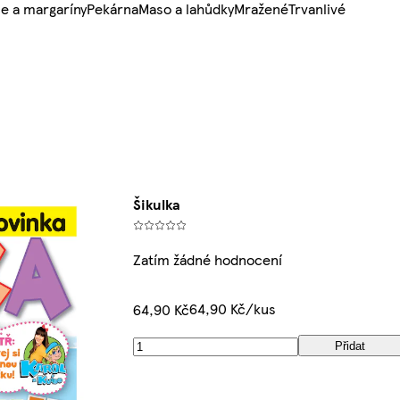
e a margaríny
Pekárna
Maso a lahůdky
Mražené
Trvanlivé
Šikulka
Zatím žádné hodnocení
64,90 Kč/kus
64,90 Kč
Přidat