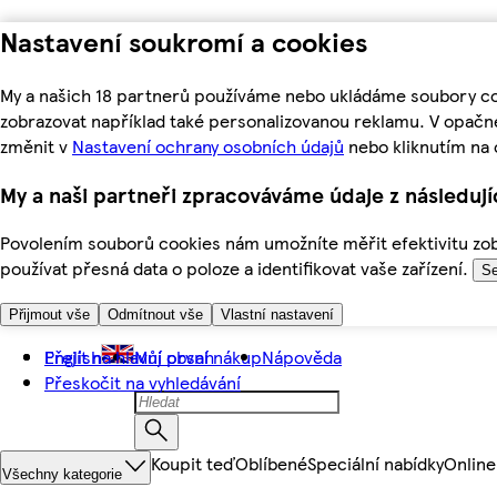
Nastavení soukromí a cookies
My a našich 18 partnerů používáme nebo ukládáme soubory coo
zobrazovat například také personalizovanou reklamu. V opačn
změnit v
Nastavení ochrany osobních údajů
nebo kliknutím na 
My a naši partneři zpracováváme údaje z následuj
Povolením souborů cookies nám umožníte měřit efektivitu zobr
používat přesná data o poloze a identifikovat vaše zařízení.
Se
Přijmout vše
Odmítnout vše
Vlastní nastavení
Přejít na hlavní obsah
English
Můj první nákup
Nápověda
Přeskočit na vyhledávání
Koupit teď
Oblíbené
Speciální nabídky
Online
Všechny kategorie