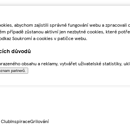
kies, abychom zajistili správné fungování webu a zpracovali 
ém případě zůstanou aktivní jen nezbytné cookies, které pot
odkaz Soukromí a cookies v patičce webu.
ících důvodů
azeného obsahu a reklamy, vytvářet uživatelské statistiky, uk
znam partnerů.
 Club
Inspirace
Grilování