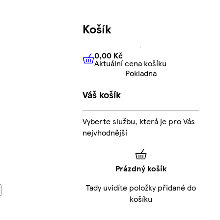
Košík
0,00 Kč
Aktuální cena košíku
0,00 Kč
Aktuální cena košíku
Pokladna
Váš košík
Vyberte službu, která je pro Vás
nejvhodnější
Prázdný košík
Tady uvidíte položky přidané do
košíku