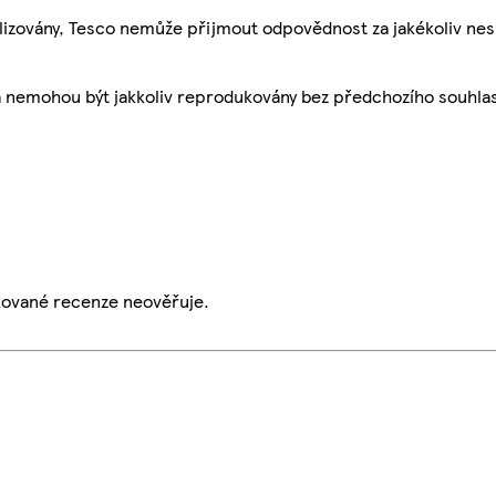
ualizovány, Tesco nemůže přijmout odpovědnost za jakékoliv ne
a nemohou být jakkoliv reprodukovány bez předchozího souhla
ikované recenze neověřuje.