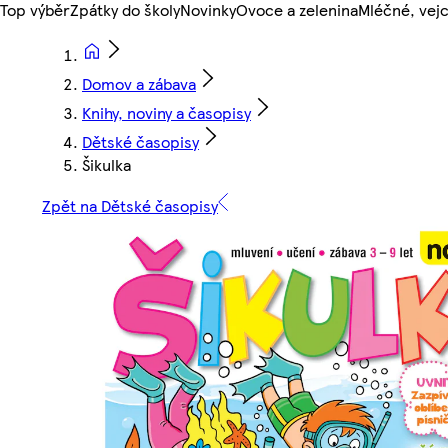
Top výběr
Zpátky do školy
Novinky
Ovoce a zelenina
Mléčné, vejc
Domov a zábava
Knihy, noviny a časopisy
Dětské časopisy
Šikulka
Zpět na Dětské časopisy