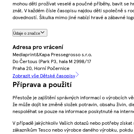
mohou děti prožívat veselé a poučné příběhy, bavit se h
znát. V každém čísle časopisu najdou děti společně s r
dovedností. Šikulka mimo jiné nabízí hravé a zábavné log
Údaje o značce
Adresa pro vrácení
Mediaprint&Kapa Pressegrosso s.r.o.
Do Čertous (Park P3, hala M 2998/17
Praha 20, Horní Počernice
Zobrazit vše Dětské časopisy
Příprava a použití
Přestože je zajištění správných informací o výrobcích vě
že může dojít ke změně složek potravin, obsahu živin, di
nespoléhat se pouze na informace poskytnuté na intern
V případě jakýchkoliv Vašich dotazů nebo potřeby získat
zákazníkům Tesco nebo výrobce daného výrobku, pokdu 