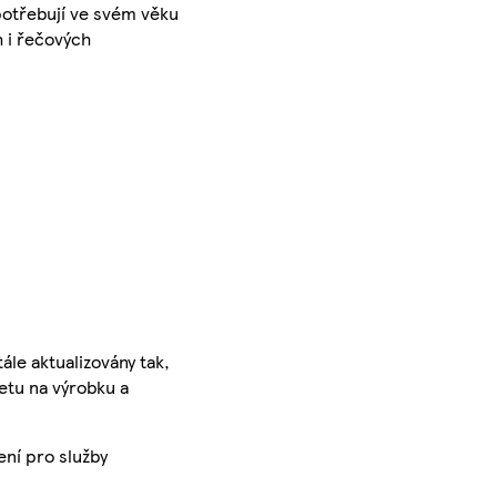
potřebují ve svém věku
h i řečových
ále aktualizovány tak,
ketu na výrobku a
ení pro služby