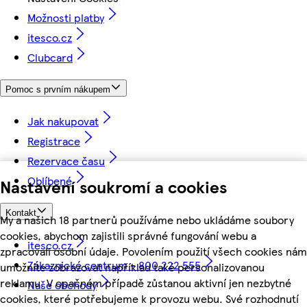
Možnosti platby
itesco.cz
Clubcard
Pomoc s prvním nákupem
Jak nakupovat
Registrace
Rezervace času
Oblíbené
Nastavení soukromí a cookies
Kontakt
My a našich 18 partnerů používáme nebo ukládáme soubory
cookies, abychom zajistili správné fungování webu a
itesco.cz
zpracovali osobní údaje. Povolením použití všech cookies nám
Zákaznické centrum - 800 222 555
umožníte zobrazovat například také personalizovanou
reklamu. V opačném případě zůstanou aktivní jen nezbytné
Naše obchody
cookies, které potřebujeme k provozu webu. Své rozhodnutí