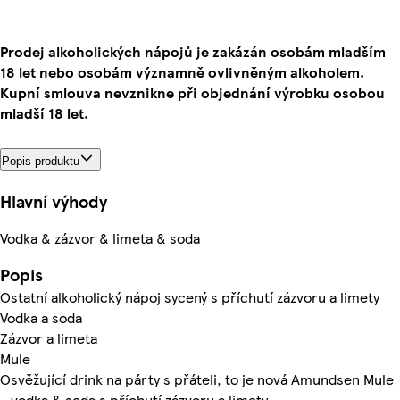
Prodej alkoholických nápojů je zakázán osobám mladším
18 let nebo osobám významně ovlivněným alkoholem.
Kupní smlouva nevznikne při objednání výrobku osobou
mladší 18 let.
Popis produktu
Hlavní výhody
Vodka & zázvor & limeta & soda
Popis
Ostatní alkoholický nápoj sycený s příchutí zázvoru a limety
Vodka a soda
Zázvor a limeta
Mule
Osvěžující drink na párty s přáteli, to je nová Amundsen Mule
- vodka & soda s příchutí zázvoru a limety.