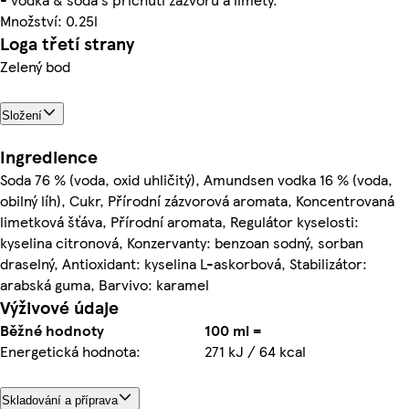
Množství: 0.25l
Loga třetí strany
Zelený bod
Složení
Ingredience
Soda 76 % (voda, oxid uhličitý), Amundsen vodka 16 % (voda,
obilný líh), Cukr, Přírodní zázvorová aromata, Koncentrovaná
limetková šťáva, Přírodní aromata, Regulátor kyselosti:
kyselina citronová, Konzervanty: benzoan sodný, sorban
draselný, Antioxidant: kyselina L-askorbová, Stabilizátor:
arabská guma, Barvivo: karamel
Výživové údaje
Běžné hodnoty
100 ml =
Energetická hodnota:
271 kJ / 64 kcal
Skladování a příprava