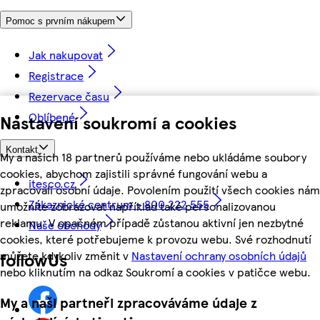
Pomoc s prvním nákupem
Jak nakupovat
Registrace
Rezervace času
Oblíbené
Nastavení soukromí a cookies
Kontakt
My a našich 18 partnerů používáme nebo ukládáme soubory
cookies, abychom zajistili správné fungování webu a
itesco.cz
zpracovali osobní údaje. Povolením použití všech cookies nám
Zákaznické centrum - 800 222 555
umožníte zobrazovat například také personalizovanou
reklamu. V opačném případě zůstanou aktivní jen nezbytné
Naše obchody
cookies, které potřebujeme k provozu webu. Své rozhodnutí
můžete kdykoliv změnit v
Nastavení ochrany osobních údajů
followUs
nebo kliknutím na odkaz Soukromí a cookies v patičce webu.
My a naši partneři zpracováváme údaje z