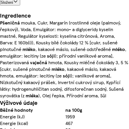
Složení
Ingredience
Pšeničná
mouka, Cukr, Margarín (rostlinné oleje (palmový,
řepkový), Voda, Emulgátor: mono- a diglyceridy kyselin
mastné, Regulátor kyselosti: kyselina citrónová, Aroma,
Barva: E 160b(i)), Kousky bílé čokolády 12 % [cukr, sušené
plnotučné
mléko
, kakaové máslo, sušené odstředěné
mléko
,
emulgátor: lecitiny (ze
sóji
); přírodní vanilkové aroma],
Pasterizovaná
vaječná
hmota, Kousky mléčné čokolády 3, 5 %
[cukr, sušené plnotučné
mléko
, kakaové máslo, kakaová
hmota, emulgátor: lecitiny (ze
sóji
); vanilkové aroma],
Nízkotučný kakaový prášek, Invertní cukrový sirup, Kypřící
látky: hydrogenuhličitan sodný, difosforečnan sodný, Sušená
syrovátka (z
mléka
), Olej řepka, Přírodní aroma, Sůl
Výživové údaje
Běžné hodnoty
na 100g
Energie (kJ)
1959
Energie (kcal)
467