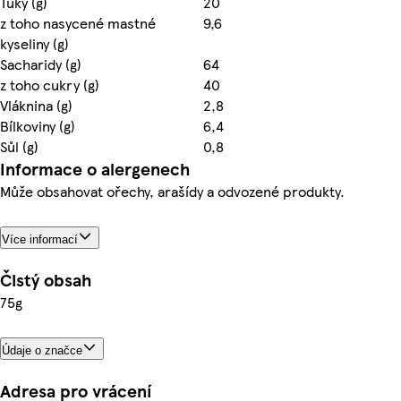
Tuky (g)
20
z toho nasycené mastné
9,6
kyseliny (g)
Sacharidy (g)
64
z toho cukry (g)
40
Vláknina (g)
2,8
Bílkoviny (g)
6,4
Sůl (g)
0,8
Informace o alergenech
Může obsahovat ořechy, arašídy a odvozené produkty.
Více informací
Čistý obsah
75g
Údaje o značce
Adresa pro vrácení