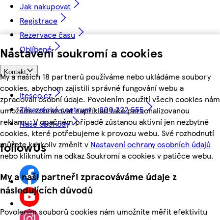
Jak nakupovat
Registrace
Rezervace času
Oblíbené
Nastavení soukromí a cookies
Kontakt
My a našich 18 partnerů používáme nebo ukládáme soubory
cookies, abychom zajistili správné fungování webu a
itesco.cz
zpracovali osobní údaje. Povolením použití všech cookies nám
Zákaznické centrum - 800 222 555
umožníte zobrazovat například také personalizovanou
reklamu. V opačném případě zůstanou aktivní jen nezbytné
Naše obchody
cookies, které potřebujeme k provozu webu. Své rozhodnutí
můžete kdykoliv změnit v
Nastavení ochrany osobních údajů
followUs
nebo kliknutím na odkaz Soukromí a cookies v patičce webu.
My a naši partneři zpracováváme údaje z
následujících důvodů
Povolením souborů cookies nám umožníte měřit efektivitu