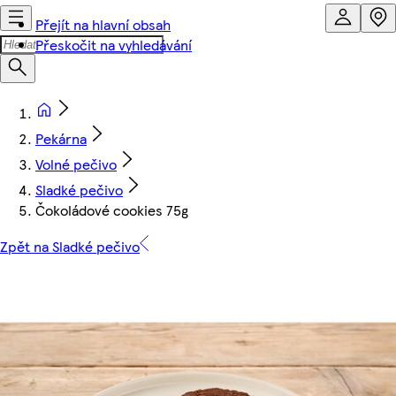
Přejít na hlavní obsah
Přeskočit na vyhledávání
Pekárna
Volné pečivo
Sladké pečivo
Čokoládové cookies 75g
Zpět na Sladké pečivo