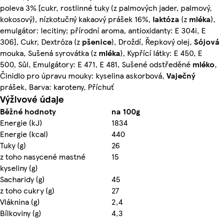
poleva 3% [cukr, rostlinné tuky (z palmových jader, palmový,
kokosový), nízkotučný kakaový prášek 16%,
laktóza
(z
mléka
),
emulgátor: lecitiny; přírodní aroma, antioxidanty: E 304i, E
306], Cukr, Dextróza (z
pšenice
), Droždí, Řepkový olej,
Sójová
mouka, Sušená syrovátka (z
mléka
), Kypřící látky: E 450, E
500, Sůl, Emulgátory: E 471, E 481, Sušené odstředěné
mléko
,
Činidlo pro úpravu mouky: kyselina askorbová,
Vaječný
prášek, Barva: karoteny, Příchuť
Výživové údaje
Běžné hodnoty
na 100g
Energie (kJ)
1834
Energie (kcal)
440
Tuky (g)
26
z toho nasycené mastné
15
kyseliny (g)
Sacharidy (g)
45
z toho cukry (g)
27
Vláknina (g)
2,4
Bílkoviny (g)
4,3