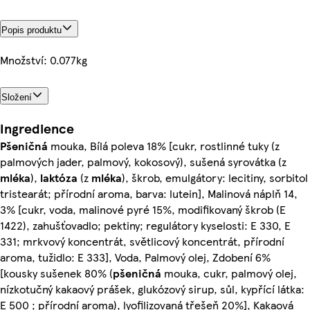
Popis produktu
Množství: 0.077kg
Složení
Ingredience
Pšeničná
mouka, Bílá poleva 18% [cukr, rostlinné tuky (z
palmových jader, palmový, kokosový), sušená syrovátka (z
mléka
),
laktóza
(z
mléka
), škrob, emulgátory: lecitiny, sorbitol
tristearát; přírodní aroma, barva: lutein], Malinová náplň 14,
3% [cukr, voda, malinové pyré 15%, modifikovaný škrob (E
1422), zahušťovadlo; pektiny; regulátory kyselosti: E 330, E
331; mrkvový koncentrát, světlicový koncentrát, přírodní
aroma, tužidlo: E 333], Voda, Palmový olej, Zdobení 6%
[kousky sušenek 80% (
pšeničná
mouka, cukr, palmový olej,
nízkotučný kakaový prášek, glukózový sirup, sůl, kypřící látka:
E 500 ; přírodní aroma), lyofilizovaná třešeň 20%], Kakaová