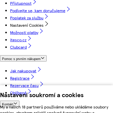
Přístupnost
Podívejte se, kam doručujeme
Poplatek za službu
Nastavení Cookies
Možnosti platby
itesco.cz
Clubcard
Pomoc s prvním nákupem
Jak nakupovat
Registrace
Rezervace času
Oblíbené
Nastavení soukromí a cookies
Kontakt
My a našich 18 partnerů používáme nebo ukládáme soubory
cookies, abychom zajistili správné fungování webu a