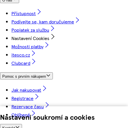
O nás
Přístupnost
Podívejte se, kam doručujeme
Poplatek za službu
Nastavení Cookies
Možnosti platby
itesco.cz
Clubcard
Pomoc s prvním nákupem
Jak nakupovat
Registrace
Rezervace času
Oblíbené
Nastavení soukromí a cookies