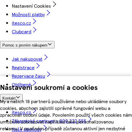
Nastavení Cookies
Možnosti platby
itesco.cz
Clubcard
Pomoc s prvním nákupem
Jak nakupovat
Registrace
Rezervace času
Oblíbené
Nastavení soukromí a cookies
Kontakt
My a našich 18 partnerů používáme nebo ukládáme soubory
cookies, abychom zajistili správné fungování webu a
itesco.cz
zpracovali osobní údaje. Povolením použití všech cookies nám
Zákaznické centrum - 800 222 555
umožníte zobrazovat například také personalizovanou
reklamu. V opačném případě zůstanou aktivní jen nezbytné
Naše obchody