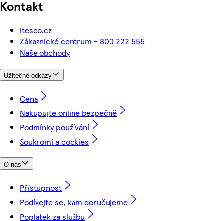
Kontakt
itesco.cz
Zákaznické centrum - 800 222 555
Naše obchody
Užitečné odkazy
Cena
Nakupujte online bezpečně
Podmínky používání
Soukromí a cookies
O nás
Přístupnost
Podívejte se, kam doručujeme
Poplatek za službu