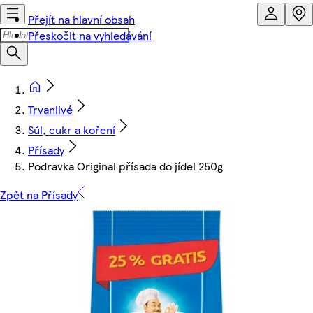
Přejít na hlavní obsah
Přeskočit na vyhledávání
Trvanlivé
Sůl, cukr a koření
Přísady
Podravka Original přísada do jídel 250g
Zpět na Přísady