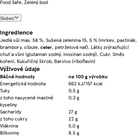
Food Safe, Zelený bod
Složení
Ingredience
Jedlá sůl max. 58 %, Sušená zelenina 15, 5 % (mrkev, pastinák,
brambory, cibule,
celer
, petrželová nať), Látky zvýrazňující
chuť a vůni (glutaman sodný, inosinan sodný), Cukr, Směs
koření, Kukuřičný škrob, Barvivo (riboflavin)
Výživové údaje
Běžné hodnoty
na 100 g výrobku
Energetická hodnota
662 kJ/157 kcal
Tuky
0,5 g
z toho nasycené mastné
0,3 g
kyseliny
Sacharidy
27 g
z toho cukry
22 g
Vláknina
5,0 g
Bílkoviny
8,5 g