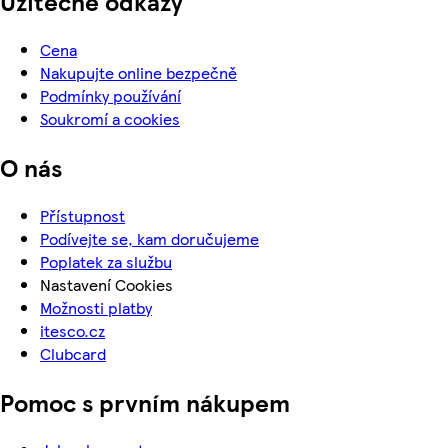
Užitečné odkazy
Cena
Nakupujte online bezpečně
Podmínky používání
Soukromí a cookies
O nás
Přístupnost
Podívejte se, kam doručujeme
Poplatek za službu
Nastavení Cookies
Možnosti platby
itesco.cz
Clubcard
Pomoc s prvním nákupem