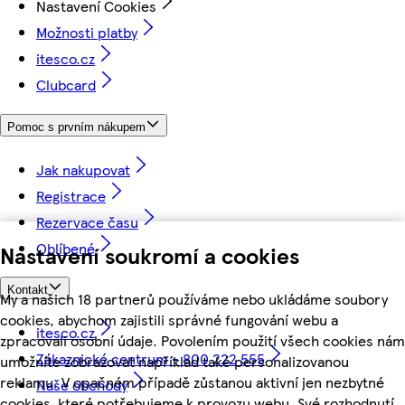
Nastavení Cookies
Možnosti platby
itesco.cz
Clubcard
Pomoc s prvním nákupem
Jak nakupovat
Registrace
Rezervace času
Oblíbené
Nastavení soukromí a cookies
Kontakt
My a našich 18 partnerů používáme nebo ukládáme soubory
cookies, abychom zajistili správné fungování webu a
itesco.cz
zpracovali osobní údaje. Povolením použití všech cookies nám
Zákaznické centrum - 800 222 555
umožníte zobrazovat například také personalizovanou
reklamu. V opačném případě zůstanou aktivní jen nezbytné
Naše obchody
cookies, které potřebujeme k provozu webu. Své rozhodnutí