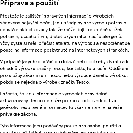
Příprava a použití
Přestože je zajištění správných informací o výrobcích
věnována nejvyšší péče, jsou předpisy pro výrobu potravin
neustále aktualizovány tak, že může dojít ke změně složek
potravin, obsahu živin, dietetických informací a alergenů.
Vždy byste si měli přečíst etiketu na výrobku a nespoléhat se
pouze na informace poskytnuté na internetových stránkách.
V případě jakýchkoliv Vašich dotazů nebo potřeby získat radu
ohledně výrobků značky Tesco, kontaktujte prosím Oddělení
pro služby zákazníkům Tesco nebo výrobce daného výrobku,
pokdu se nejedná o výrobek značky Tesco.
I přesto, že jsou informace o výrobcích pravidelně
aktualizovány, Tesco nemůže přijmout odpovědnost za
jakékoliv nesprávné informace. To však nemá vliv na Vaše
práva dle zákona.
Tyto informace jsou podávány pouze pro osobní použití a
nemohou být jakkoliv reprodukovány bez předchozího