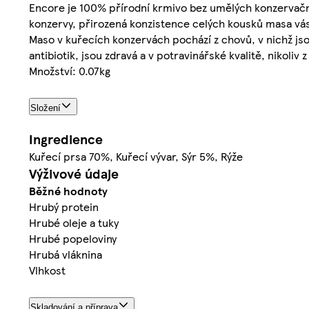
Encore je 100% přírodní krmivo bez umělých konzervační
konzervy, přirozená konzistence celých kousků masa vá
Maso v kuřecích konzervách pochází z chovů, v nichž js
antibiotik, jsou zdravá a v potravinářské kvalitě, nikoliv
Množství: 0.07kg
Složení
Ingredience
Kuřecí prsa 70%, Kuřecí vývar, Sýr 5%, Rýže
Výživové údaje
Běžné hodnoty
Hrubý protein
Hrubé oleje a tuky
Hrubé popeloviny
Hrubá vláknina
Vlhkost
Skladování a příprava