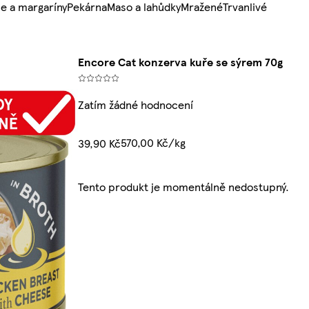
e a margaríny
Pekárna
Maso a lahůdky
Mražené
Trvanlivé
Encore Cat konzerva kuře se sýrem 70g
Zatím žádné hodnocení
570,00 Kč/kg
39,90 Kč
Tento produkt je momentálně nedostupný.