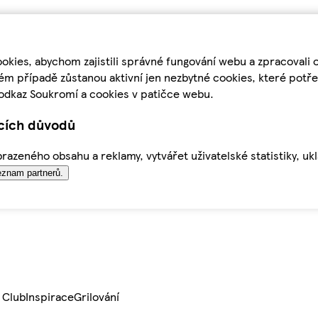
kies, abychom zajistili správné fungování webu a zpracovali 
ém případě zůstanou aktivní jen nezbytné cookies, které pot
odkaz Soukromí a cookies v patičce webu.
ících důvodů
azeného obsahu a reklamy, vytvářet uživatelské statistiky, uk
znam partnerů.
 Club
Inspirace
Grilování