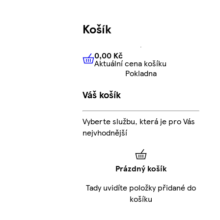
Košík
0,00 Kč
Aktuální cena košíku
0,00 Kč
Aktuální cena košíku
Pokladna
Váš košík
Vyberte službu, která je pro Vás
nejvhodnější
Prázdný košík
Tady uvidíte položky přidané do
košíku