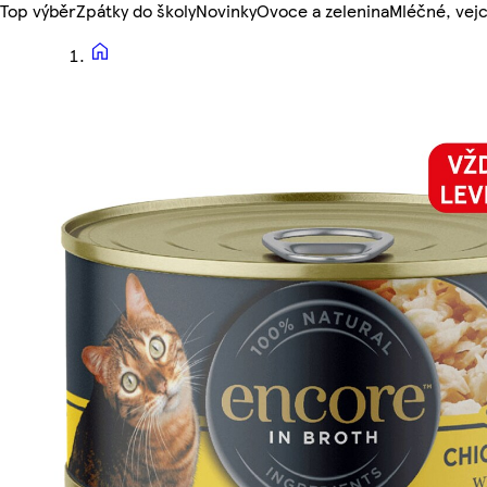
Top výběr
Zpátky do školy
Novinky
Ovoce a zelenina
Mléčné, vejc