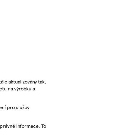
ále aktualizovány tak,
ketu na výrobku a
ení pro služby
správné informace. To