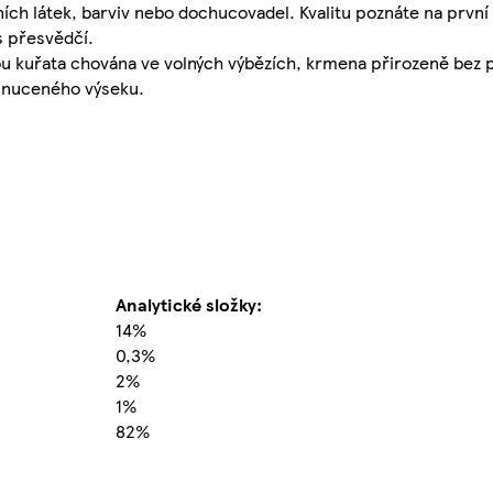
ch látek, barviv nebo dochucovadel. Kvalitu poznáte na první
s přesvědčí.
ou kuřata chována ve volných výbězích, krmena přirozeně bez 
 z nuceného výseku.
Analytické složky:
14%
0,3%
2%
1%
82%