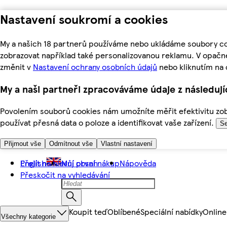
Nastavení soukromí a cookies
My a našich 18 partnerů používáme nebo ukládáme soubory coo
zobrazovat například také personalizovanou reklamu. V opačn
změnit v
Nastavení ochrany osobních údajů
nebo kliknutím na 
My a naši partneři zpracováváme údaje z následuj
Povolením souborů cookies nám umožníte měřit efektivitu zobr
používat přesná data o poloze a identifikovat vaše zařízení.
Se
Přijmout vše
Odmítnout vše
Vlastní nastavení
Přejít na hlavní obsah
English
Můj první nákup
Nápověda
Přeskočit na vyhledávání
Koupit teď
Oblíbené
Speciální nabídky
Online
Všechny kategorie