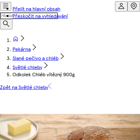
Přejít na hlavní obsah
Přeskočit na vyhledávání
Pekárna
Slané pečivo a chléb
Světlé chleby
Odkolek Chléb vítězný 900g
Zpět na Světlé chleby