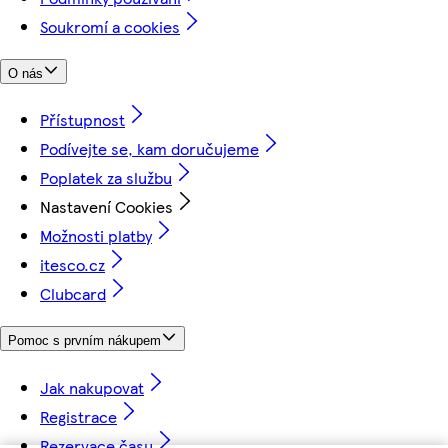
Soukromí a cookies
O nás
Přístupnost
Podívejte se, kam doručujeme
Poplatek za službu
Nastavení Cookies
Možnosti platby
itesco.cz
Clubcard
Pomoc s prvním nákupem
Jak nakupovat
Registrace
Rezervace času