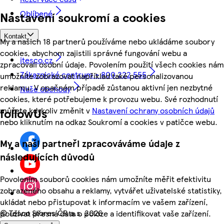
Oblíbené
Nastavení soukromí a cookies
Kontakt
My a našich 18 partnerů používáme nebo ukládáme soubory
cookies, abychom zajistili správné fungování webu a
itesco.cz
zpracovali osobní údaje. Povolením použití všech cookies nám
Zákaznické centrum - 800 222 555
umožníte zobrazovat například také personalizovanou
reklamu. V opačném případě zůstanou aktivní jen nezbytné
Naše obchody
cookies, které potřebujeme k provozu webu. Své rozhodnutí
můžete kdykoliv změnit v
Nastavení ochrany osobních údajů
followUs
nebo kliknutím na odkaz Soukromí a cookies v patičce webu.
My a naši partneři zpracováváme údaje z
následujících důvodů
Povolením souborů cookies nám umožníte měřit efektivitu
zobrazeného obsahu a reklamy, vytvářet uživatelské statistiky,
ukládat nebo přistupovat k informacím ve vašem zařízení,
©
Tesco Stores ČR a.s. 2026
používat přesná data o poloze a identifikovat vaše zařízení.