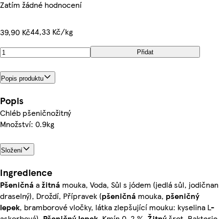
Zatím žádné hodnocení
44,33 Kč/kg
39,90 Kč
Přidat
Popis produktu
Popis
Chléb pšeničnožitný
Množství: 0.9kg
Složení
Ingredience
Pšeničná
a
žitná
mouka, Voda, Sůl s jódem (jedlá sůl, jodičnan
draselný), Droždí, Přípravek (
pšeničná
mouka,
pšeničný
lepek
, bramborové vločky, látka zlepšující mouku: kyselina L-
askorbová),
Pšeničný lepek
, Kmín 0, 2 %,
Žitný
šrot, Bakterie