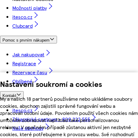
Možnosti platby
itesco.cz
Clubcard
Pomoc s prvním nákupem
Jak nakupovat
Registrace
Rezervace času
Oblíbené
Nastavení soukromí a cookies
Kontakt
My a našich 18 partnerů používáme nebo ukládáme soubory
cookies, abychom zajistili správné fungování webu a
itesco.cz
zpracovali osobní údaje. Povolením použití všech cookies nám
Zákaznické centrum - 800 222 555
umožníte zobrazovat například také personalizovanou
reklamu. V opačném případě zůstanou aktivní jen nezbytné
Naše obchody
cookies, které potřebujeme k provozu webu. Své rozhodnutí