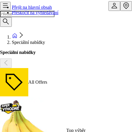
Přejít na hlavní obsah
Přeskočit na vyhledávání
Speciální nabídky
Speciální nabídky
All Offers
Top výběr