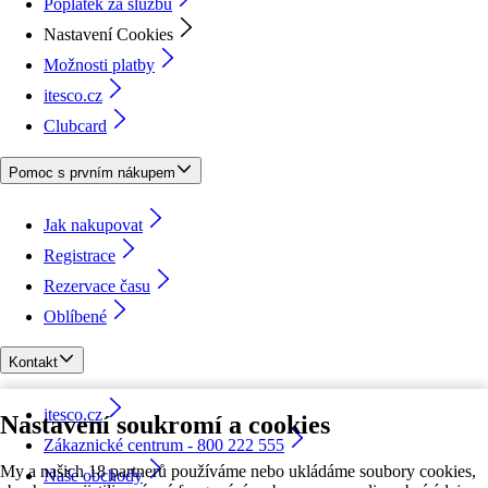
Poplatek za službu
Nastavení Cookies
Možnosti platby
itesco.cz
Clubcard
Pomoc s prvním nákupem
Jak nakupovat
Registrace
Rezervace času
Oblíbené
Kontakt
itesco.cz
Nastavení soukromí a cookies
Zákaznické centrum - 800 222 555
My a našich 18 partnerů používáme nebo ukládáme soubory cookies,
Naše obchody