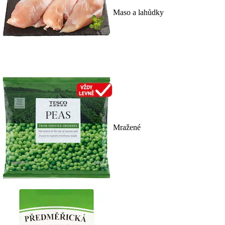
Maso a lahůdky
Mražené