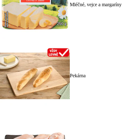
Mléčné, vejce a margaríny
Pekárna