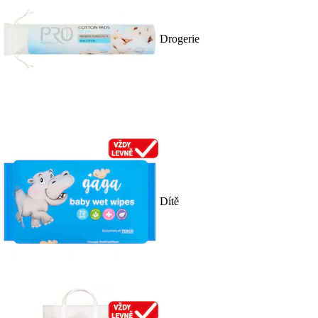
Drogerie
Dítě