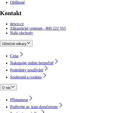
Oblíbené
Kontakt
itesco.cz
Zákaznické centrum - 800 222 555
Naše obchody
Užitečné odkazy
Cena
Nakupujte online bezpečně
Podmínky používání
Soukromí a cookies
O nás
Přístupnost
Podívejte se, kam doručujeme