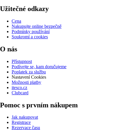
Užitečné odkazy
Cena
Nakupujte online bezpečně
Podmínky používání
Soukromí a cookies
O nás
Přístupnost
Podívejte se, kam doručujeme
Poplatek za službu
Nastavení Cookies
Možnosti platby
itesco.cz
Clubcard
Pomoc s prvním nákupem
Jak nakupovat
Registrace
Rezervace času