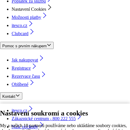
Poplatek za službu
Nastavení Cookies
Možnosti platby
itesco.cz
Clubcard
Pomoc s prvním nákupem
Jak nakupovat
Registrace
Rezervace času
Oblíbené
Kontakt
itesco.cz
Nastavení soukromí a cookies
Zákaznické centrum - 800 222 555
My a našich 18 partnerů používáme nebo ukládáme soubory cookies,
Naše obchody