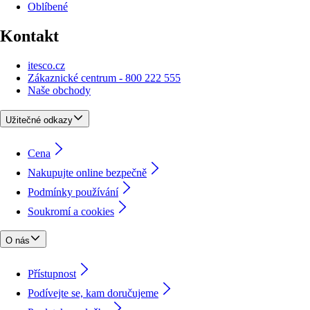
Oblíbené
Kontakt
itesco.cz
Zákaznické centrum - 800 222 555
Naše obchody
Užitečné odkazy
Cena
Nakupujte online bezpečně
Podmínky používání
Soukromí a cookies
O nás
Přístupnost
Podívejte se, kam doručujeme