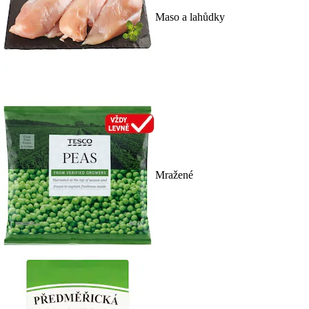
Maso a lahůdky
Mražené