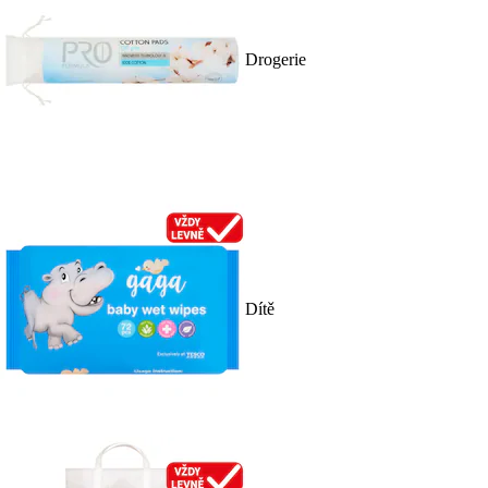
Drogerie
Dítě