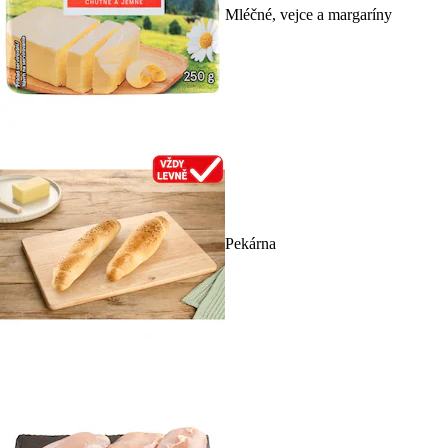
Mléčné, vejce a margaríny
Pekárna