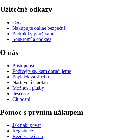
Užitečné odkazy
Cena
Nakupujte online bezpečně
Podmínky používání
Soukromí a cookies
O nás
Přístupnost
Podívejte se, kam doručujeme
Poplatek za službu
Nastavení Cookies
Možnosti platby
itesco.cz
Clubcard
Pomoc s prvním nákupem
Jak nakupovat
Registrace
Rezervace času