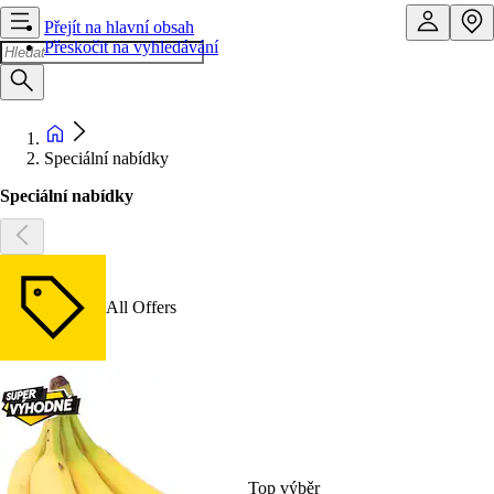
Přejít na hlavní obsah
Přeskočit na vyhledávání
Speciální nabídky
Speciální nabídky
All Offers
Top výběr