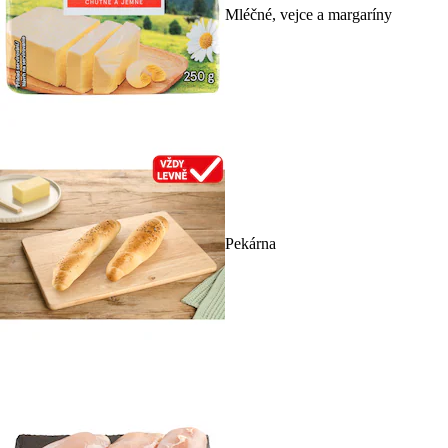
Mléčné, vejce a margaríny
Pekárna