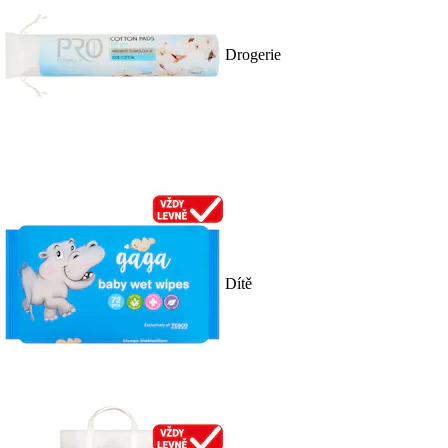
Drogerie
Dítě