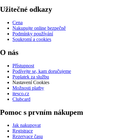
Užitečné odkazy
Cena
Nakupujte online bezpečně
Podmínky používání
Soukromí a cookies
O nás
Přístupnost
Podívejte se, kam doručujeme
Poplatek za službu
Nastavení Cookies
Možnosti platby
itesco.cz
Clubcard
Pomoc s prvním nákupem
Jak nakupovat
Registrace
Rezervace času