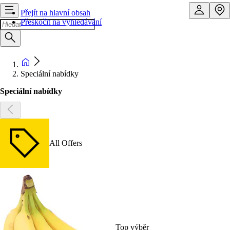
Přejít na hlavní obsah
Přeskočit na vyhledávání
Speciální nabídky
Speciální nabídky
All Offers
Top výběr