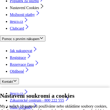
Poplatek za službu
Nastavení Cookies
Možnosti platby
itesco.cz
Clubcard
Pomoc s prvním nákupem
Jak nakupovat
Registrace
Rezervace času
Oblíbené
Kontakt
itesco.cz
Nastavení soukromí a cookies
Zákaznické centrum - 800 222 555
My a našich 18 partnerů používáme nebo ukládáme soubory cookies,
Naše obchody