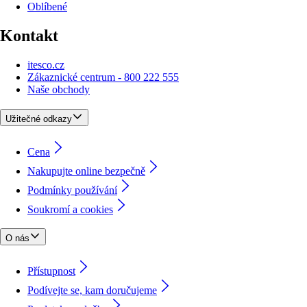
Oblíbené
Kontakt
itesco.cz
Zákaznické centrum - 800 222 555
Naše obchody
Užitečné odkazy
Cena
Nakupujte online bezpečně
Podmínky používání
Soukromí a cookies
O nás
Přístupnost
Podívejte se, kam doručujeme