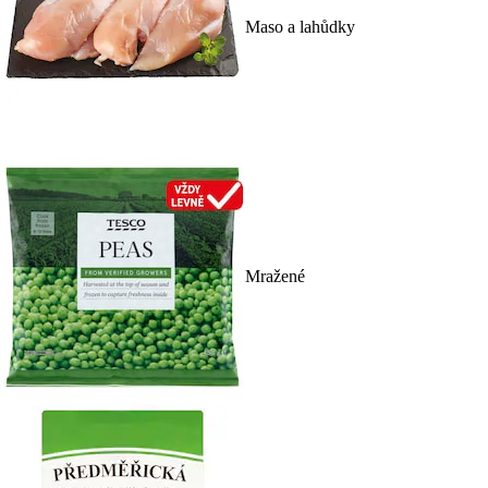
Maso a lahůdky
Mražené