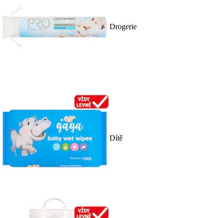
Drogerie
Dítě