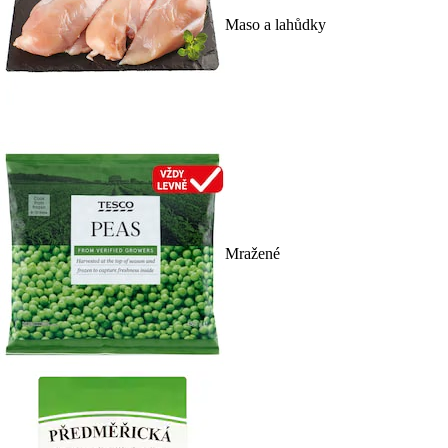
Maso a lahůdky
Mražené