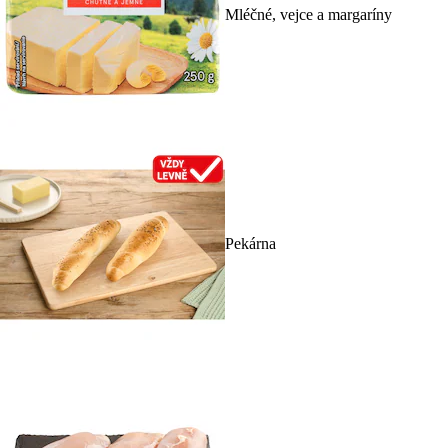
Mléčné, vejce a margaríny
Pekárna