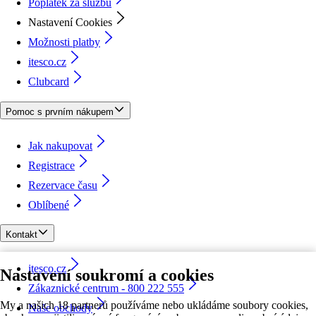
Poplatek za službu
Nastavení Cookies
Možnosti platby
itesco.cz
Clubcard
Pomoc s prvním nákupem
Jak nakupovat
Registrace
Rezervace času
Oblíbené
Kontakt
itesco.cz
Nastavení soukromí a cookies
Zákaznické centrum - 800 222 555
My a našich 18 partnerů používáme nebo ukládáme soubory cookies,
Naše obchody