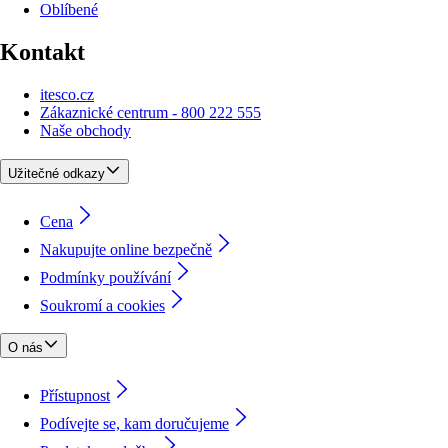
Oblíbené
Kontakt
itesco.cz
Zákaznické centrum - 800 222 555
Naše obchody
Užitečné odkazy
Cena
Nakupujte online bezpečně
Podmínky používání
Soukromí a cookies
O nás
Přístupnost
Podívejte se, kam doručujeme