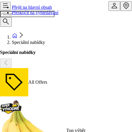
Přejít na hlavní obsah
Přeskočit na vyhledávání
Speciální nabídky
Speciální nabídky
All Offers
Top výběr