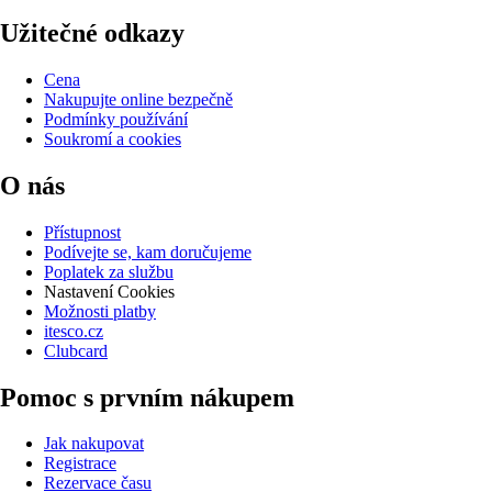
Užitečné odkazy
Cena
Nakupujte online bezpečně
Podmínky používání
Soukromí a cookies
O nás
Přístupnost
Podívejte se, kam doručujeme
Poplatek za službu
Nastavení Cookies
Možnosti platby
itesco.cz
Clubcard
Pomoc s prvním nákupem
Jak nakupovat
Registrace
Rezervace času