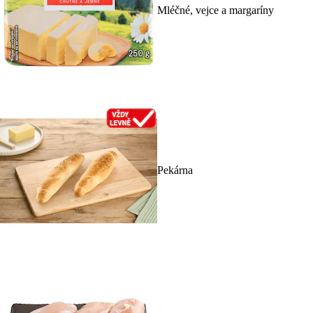
Mléčné, vejce a margaríny
Pekárna