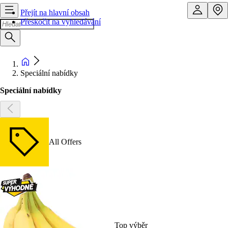
Přejít na hlavní obsah
Přeskočit na vyhledávání
Speciální nabídky
Speciální nabídky
All Offers
Top výběr