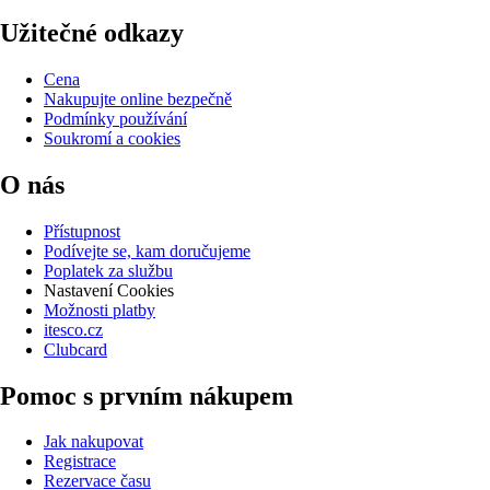
Užitečné odkazy
Cena
Nakupujte online bezpečně
Podmínky používání
Soukromí a cookies
O nás
Přístupnost
Podívejte se, kam doručujeme
Poplatek za službu
Nastavení Cookies
Možnosti platby
itesco.cz
Clubcard
Pomoc s prvním nákupem
Jak nakupovat
Registrace
Rezervace času