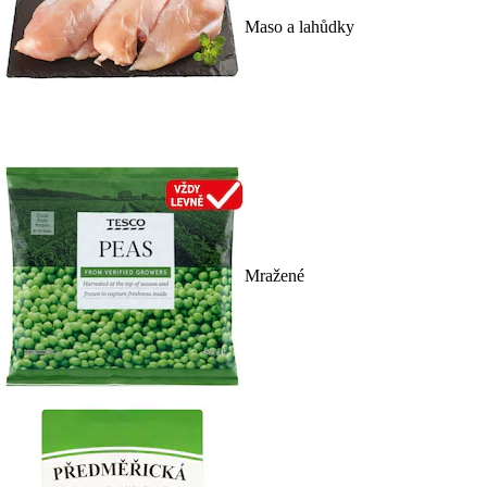
Maso a lahůdky
Mražené