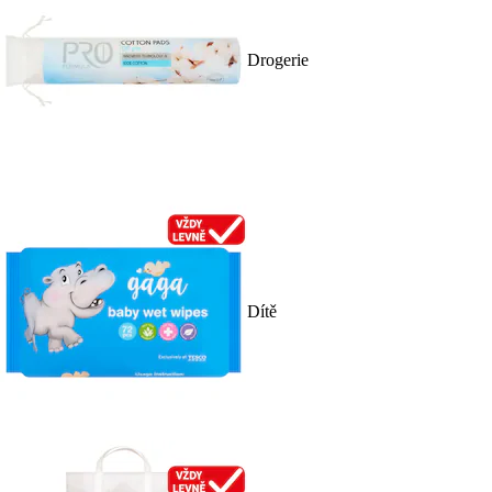
Drogerie
Dítě