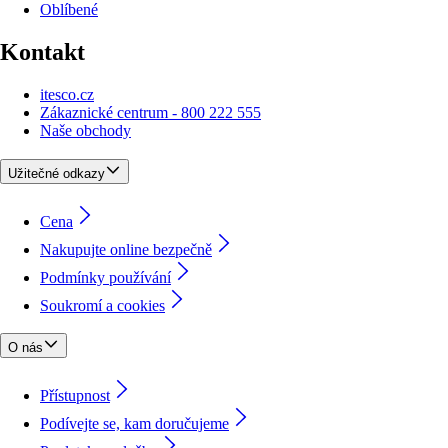
Oblíbené
Kontakt
itesco.cz
Zákaznické centrum - 800 222 555
Naše obchody
Užitečné odkazy
Cena
Nakupujte online bezpečně
Podmínky používání
Soukromí a cookies
O nás
Přístupnost
Podívejte se, kam doručujeme