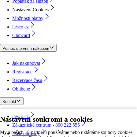
Poplatek za službu
Nastavení Cookies
Možnosti platby
itesco.cz
Clubcard
Pomoc s prvním nákupem
Jak nakupovat
Registrace
Rezervace času
Oblíbené
Kontakt
itesco.cz
Nastavení soukromí a cookies
Zákaznické centrum - 800 222 555
My a našich 18 partnerů používáme nebo ukládáme soubory cookies,
Naše obchody