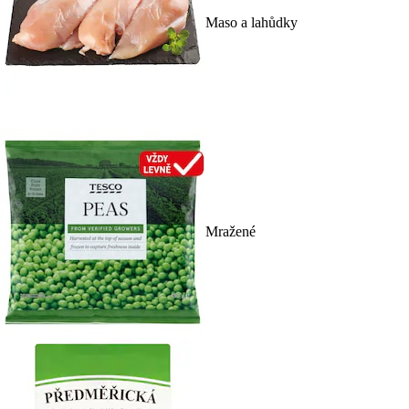
Maso a lahůdky
Mražené