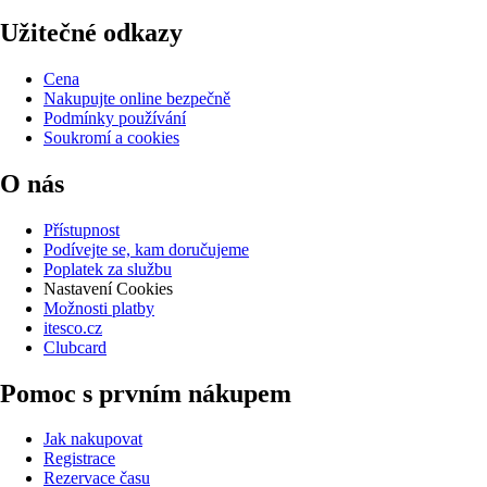
Užitečné odkazy
Cena
Nakupujte online bezpečně
Podmínky používání
Soukromí a cookies
O nás
Přístupnost
Podívejte se, kam doručujeme
Poplatek za službu
Nastavení Cookies
Možnosti platby
itesco.cz
Clubcard
Pomoc s prvním nákupem
Jak nakupovat
Registrace
Rezervace času