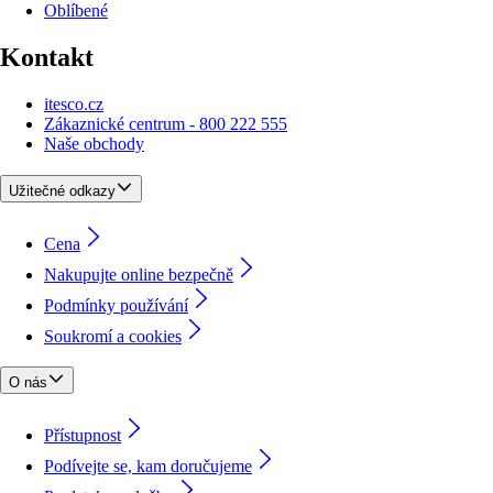
Oblíbené
Kontakt
itesco.cz
Zákaznické centrum - 800 222 555
Naše obchody
Užitečné odkazy
Cena
Nakupujte online bezpečně
Podmínky používání
Soukromí a cookies
O nás
Přístupnost
Podívejte se, kam doručujeme