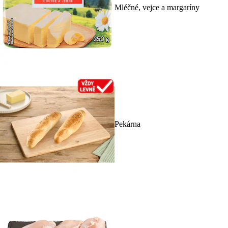
Mléčné, vejce a margaríny
Pekárna