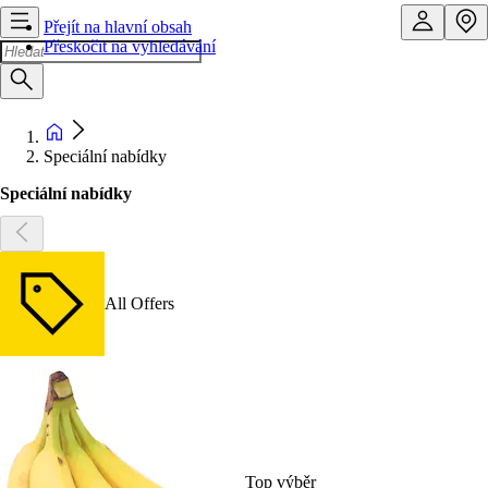
Přejít na hlavní obsah
Přeskočit na vyhledávání
Speciální nabídky
Speciální nabídky
All Offers
Top výběr