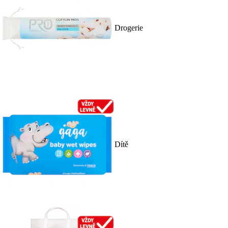
Drogerie
Dítě