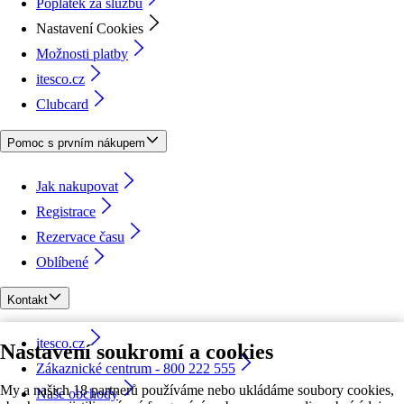
Poplatek za službu
Nastavení Cookies
Možnosti platby
itesco.cz
Clubcard
Pomoc s prvním nákupem
Jak nakupovat
Registrace
Rezervace času
Oblíbené
Kontakt
itesco.cz
Nastavení soukromí a cookies
Zákaznické centrum - 800 222 555
My a našich 18 partnerů používáme nebo ukládáme soubory cookies,
Naše obchody