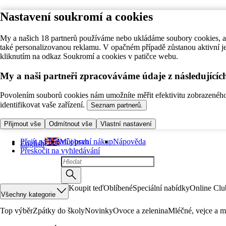
Nastavení soukromí a cookies
My a našich 18 partnerů používáme nebo ukládáme soubory cookies, ab
také personalizovanou reklamu. V opačném případě zůstanou aktivní j
kliknutím na odkaz Soukromí a cookies v patičce webu.
My a naši partneři zpracováváme údaje z následující
Povolením souborů cookies nám umožníte měřit efektivitu zobrazeného o
identifikovat vaše zařízení.
Seznam partnerů.
Přijmout vše
Odmítnout vše
Vlastní nastavení
Přejít na hlavní obsah
Můj první nákup
Nápověda
English
Přeskočit na vyhledávání
Koupit teď
Oblíbené
Speciální nabídky
Online Clu
Všechny kategorie
Top výběr
Zpátky do školy
Novinky
Ovoce a zelenina
Mléčné, vejce a m