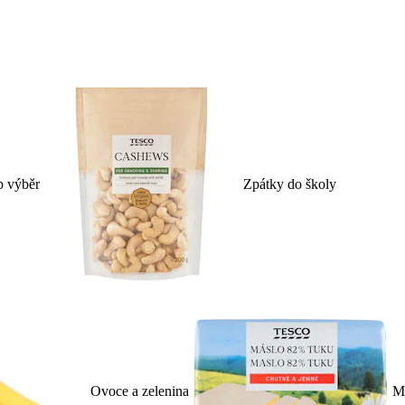
p výběr
Zpátky do školy
Ovoce a zelenina
Ml