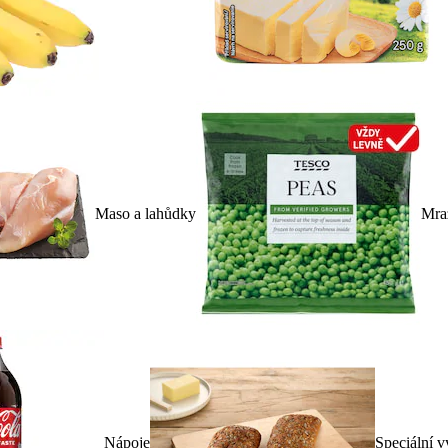
Maso a lahůdky
Mra
Nápoje
Speciální v