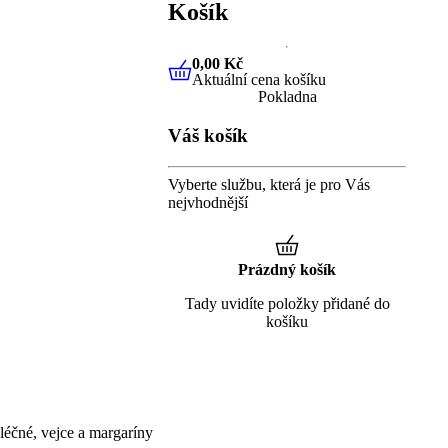
Košík
0,00 Kč
Aktuální cena košíku
0,00 Kč
Aktuální cena košíku
Pokladna
Váš košík
Vyberte službu, která je pro Vás
nejvhodnější
Prázdný košík
Tady uvidíte položky přidané do
košíku
éčné, vejce a margaríny