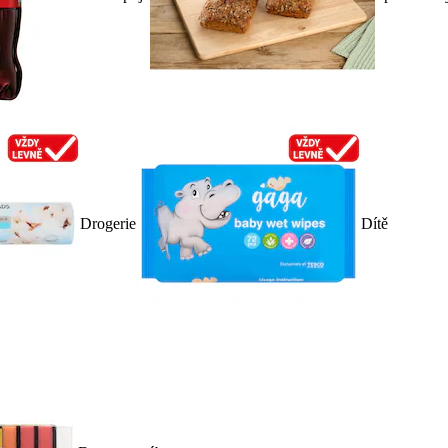
Drogerie
Dítě