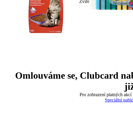
Zvíře
Omlouváme se, Clubcard nabíd
ji
Pro zobrazení platných akcí 
Speciální nabí