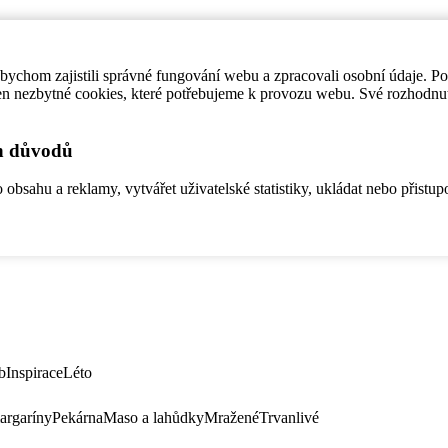
ychom zajistili správné fungování webu a zpracovali osobní údaje. P
en nezbytné cookies, které potřebujeme k provozu webu. Své rozhodnu
ch důvodů
bsahu a reklamy, vytvářet uživatelské statistiky, ukládat nebo přistup
b
Inspirace
Léto
argaríny
Pekárna
Maso a lahůdky
Mražené
Trvanlivé