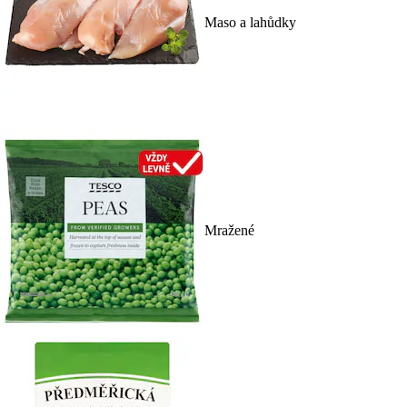
Maso a lahůdky
Mražené