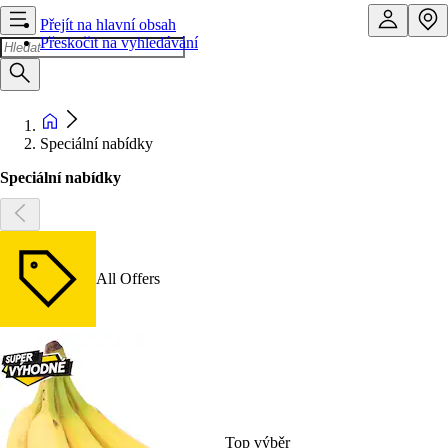
Přejít na hlavní obsah
Přeskočit na vyhledávání
Speciální nabídky
Speciální nabídky
All Offers
Top výběr