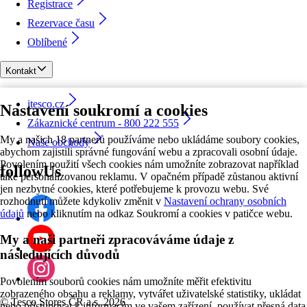
Registrace
Rezervace času
Oblíbené
Kontakt
itesco.cz
Nastavení soukromí a cookies
Zákaznické centrum - 800 222 555
My a našich 18 partnerů používáme nebo ukládáme soubory cookies,
Naše obchody
abychom zajistili správné fungování webu a zpracovali osobní údaje.
Povolením použití všech cookies nám umožníte zobrazovat například
followUs
také personalizovanou reklamu. V opačném případě zůstanou aktivní
jen nezbytné cookies, které potřebujeme k provozu webu. Své
rozhodnutí můžete kdykoliv změnit v
Nastavení ochrany osobních
údajů
nebo kliknutím na odkaz Soukromí a cookies v patičce webu.
My a naši partneři zpracováváme údaje z
následujících důvodů
Povolením souborů cookies nám umožníte měřit efektivitu
zobrazeného obsahu a reklamy, vytvářet uživatelské statistiky, ukládat
©
Tesco Stores ČR a.s. 2026
nebo přistupovat k informacím ve vašem zařízení, používat přesná data