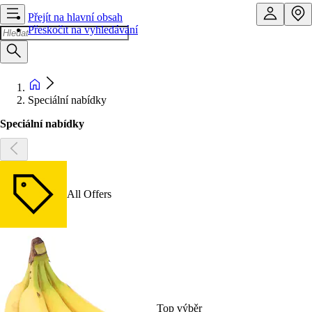
Přejít na hlavní obsah
Přeskočit na vyhledávání
Speciální nabídky
Speciální nabídky
All Offers
Top výběr