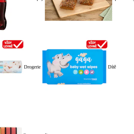
Drogerie
Dítě