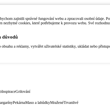
ychom zajistili správné fungování webu a zpracovali osobní údaje. P
en nezbytné cookies, které potřebujeme k provozu webu. Své rozhodnu
ch důvodů
bsahu a reklamy, vytvářet uživatelské statistiky, ukládat nebo přistup
b
Inspirace
Grilování
argaríny
Pekárna
Maso a lahůdky
Mražené
Trvanlivé