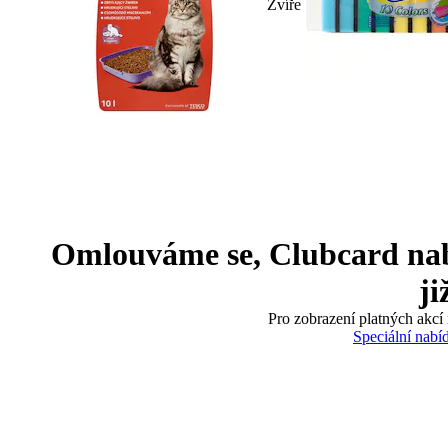
Zvíře
Omlouváme se, Clubcard nabíd
ji
Pro zobrazení platných akcí 
Speciální nabí