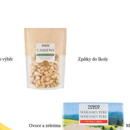
p výběr
Zpátky do školy
Ovoce a zelenina
Ml