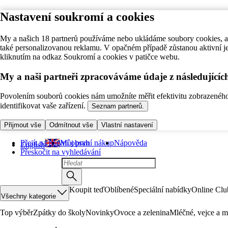
Nastavení soukromí a cookies
My a našich 18 partnerů používáme nebo ukládáme soubory cookies, ab
také personalizovanou reklamu. V opačném případě zůstanou aktivní j
kliknutím na odkaz Soukromí a cookies v patičce webu.
My a naši partneři zpracováváme údaje z následující
Povolením souborů cookies nám umožníte měřit efektivitu zobrazeného o
identifikovat vaše zařízení.
Seznam partnerů.
Přijmout vše
Odmítnout vše
Vlastní nastavení
Přejít na hlavní obsah
Můj první nákup
Nápověda
English
Přeskočit na vyhledávání
Koupit teď
Oblíbené
Speciální nabídky
Online Clu
Všechny kategorie
Top výběr
Zpátky do školy
Novinky
Ovoce a zelenina
Mléčné, vejce a m