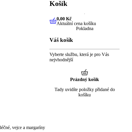
Košík
0,00 Kč
Aktuální cena košíku
0,00 Kč
Aktuální cena košíku
Pokladna
Váš košík
Vyberte službu, která je pro Vás
nejvhodnější
Prázdný košík
Tady uvidíte položky přidané do
košíku
éčné, vejce a margaríny