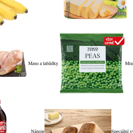
Maso a lahůdky
Mra
Nápoje
Speciální v