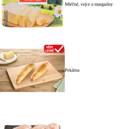
Mléčné, vejce a margaríny
Pekárna