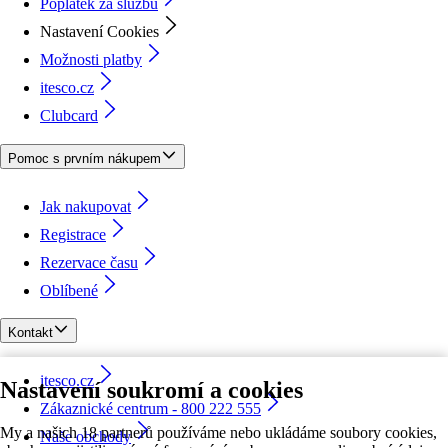
Poplatek za službu
Nastavení Cookies
Možnosti platby
itesco.cz
Clubcard
Pomoc s prvním nákupem
Jak nakupovat
Registrace
Rezervace času
Oblíbené
Kontakt
itesco.cz
Nastavení soukromí a cookies
Zákaznické centrum - 800 222 555
My a našich 18 partnerů používáme nebo ukládáme soubory cookies,
Naše obchody