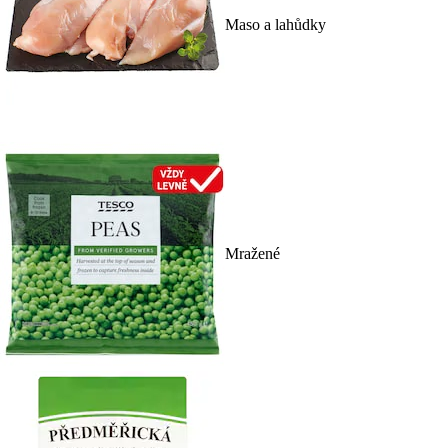
Maso a lahůdky
Mražené