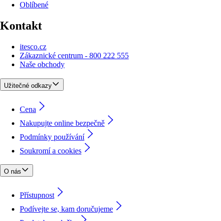
Oblíbené
Kontakt
itesco.cz
Zákaznické centrum - 800 222 555
Naše obchody
Užitečné odkazy
Cena
Nakupujte online bezpečně
Podmínky používání
Soukromí a cookies
O nás
Přístupnost
Podívejte se, kam doručujeme