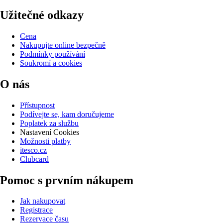
Užitečné odkazy
Cena
Nakupujte online bezpečně
Podmínky používání
Soukromí a cookies
O nás
Přístupnost
Podívejte se, kam doručujeme
Poplatek za službu
Nastavení Cookies
Možnosti platby
itesco.cz
Clubcard
Pomoc s prvním nákupem
Jak nakupovat
Registrace
Rezervace času