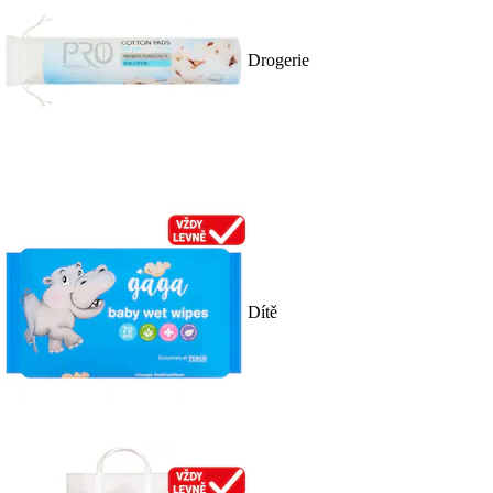
Drogerie
Dítě