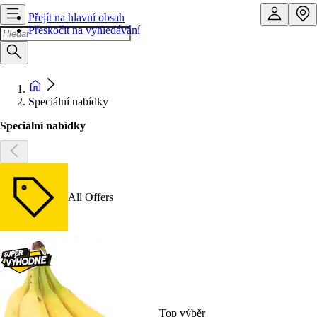
Přejít na hlavní obsah
Přeskočit na vyhledávání
Speciální nabídky
Speciální nabídky
All Offers
Top výběr