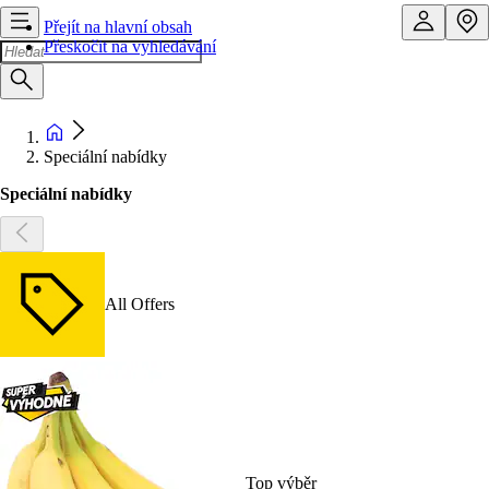
Přejít na hlavní obsah
Přeskočit na vyhledávání
Speciální nabídky
Speciální nabídky
All Offers
Top výběr