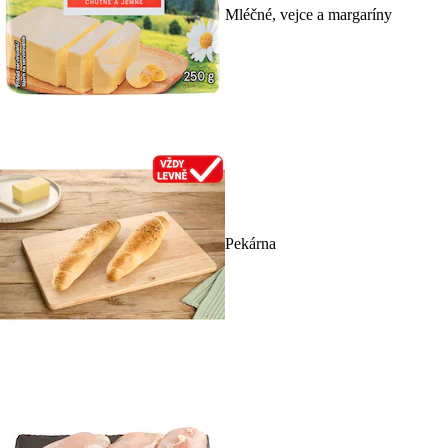
Mléčné, vejce a margaríny
Pekárna