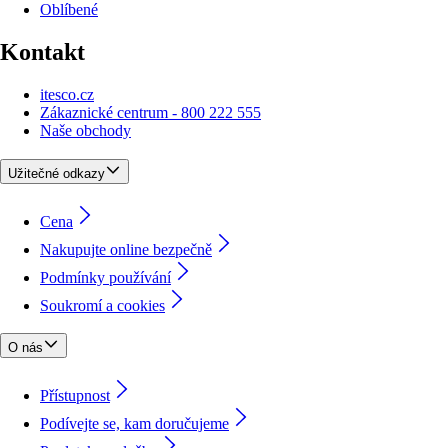
Oblíbené
Kontakt
itesco.cz
Zákaznické centrum - 800 222 555
Naše obchody
Užitečné odkazy
Cena
Nakupujte online bezpečně
Podmínky používání
Soukromí a cookies
O nás
Přístupnost
Podívejte se, kam doručujeme