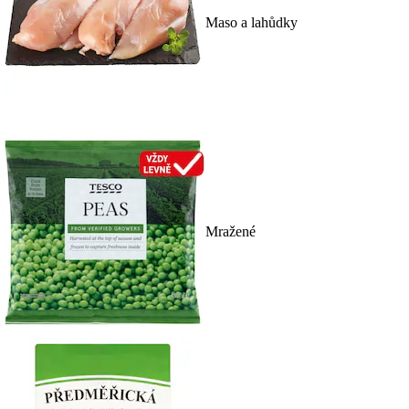
Maso a lahůdky
Mražené