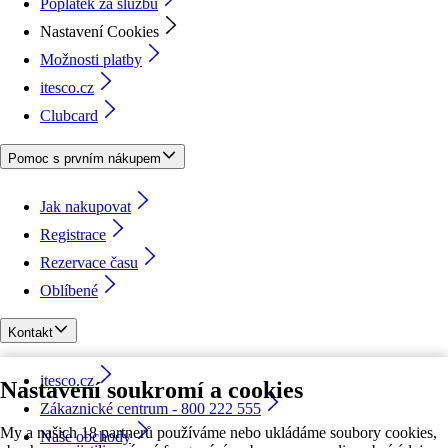
Poplatek za službu
Nastavení Cookies
Možnosti platby
itesco.cz
Clubcard
Pomoc s prvním nákupem
Jak nakupovat
Registrace
Rezervace času
Oblíbené
Kontakt
itesco.cz
Nastavení soukromí a cookies
Zákaznické centrum - 800 222 555
My a našich 18 partnerů používáme nebo ukládáme soubory cookies,
Naše obchody