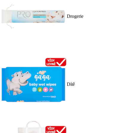
Drogerie
Dítě