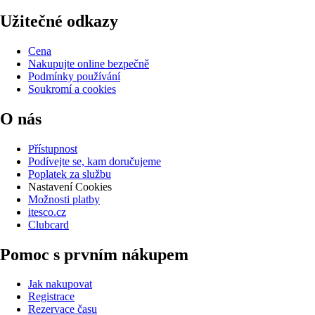
Užitečné odkazy
Cena
Nakupujte online bezpečně
Podmínky používání
Soukromí a cookies
O nás
Přístupnost
Podívejte se, kam doručujeme
Poplatek za službu
Nastavení Cookies
Možnosti platby
itesco.cz
Clubcard
Pomoc s prvním nákupem
Jak nakupovat
Registrace
Rezervace času