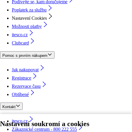
Podívejte se, kam doručujeme
Poplatek za službu
Nastavení Cookies
Možnosti platby
itesco.cz
Clubcard
Pomoc s prvním nákupem
Jak nakupovat
Registrace
Rezervace času
Oblíbené
Kontakt
itesco.cz
Nastavení soukromí a cookies
Zákaznické centrum - 800 222 555