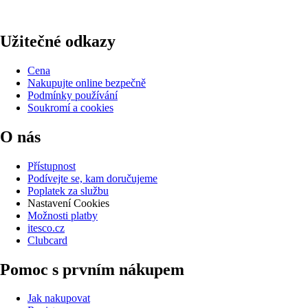
Užitečné odkazy
Cena
Nakupujte online bezpečně
Podmínky používání
Soukromí a cookies
O nás
Přístupnost
Podívejte se, kam doručujeme
Poplatek za službu
Nastavení Cookies
Možnosti platby
itesco.cz
Clubcard
Pomoc s prvním nákupem
Jak nakupovat