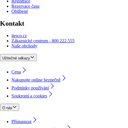
Registrace
Rezervace času
Oblíbené
Kontakt
itesco.cz
Zákaznické centrum - 800 222 555
Naše obchody
Užitečné odkazy
Cena
Nakupujte online bezpečně
Podmínky používání
Soukromí a cookies
O nás
Přístupnost