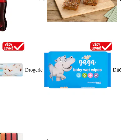
Drogerie
Dítě