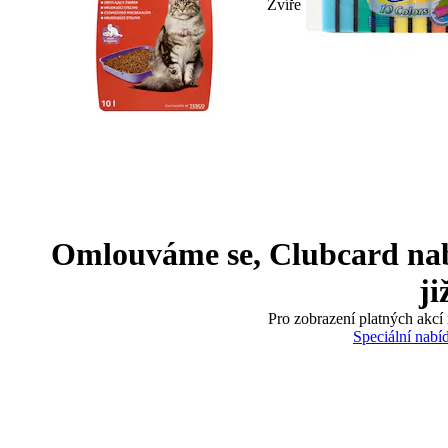
Zvíře
Omlouváme se, Clubcard nabíd
ji
Pro zobrazení platných akcí 
Speciální nabí