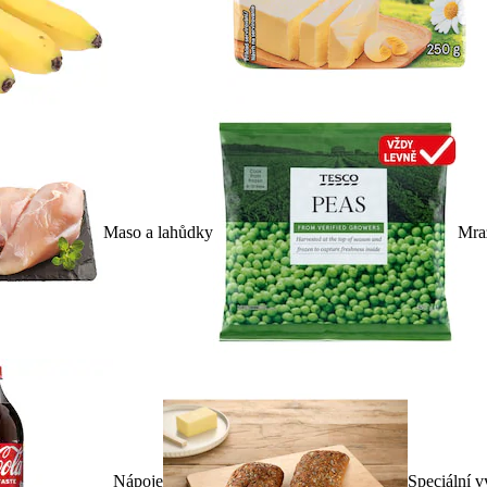
Maso a lahůdky
Mra
Nápoje
Speciální v