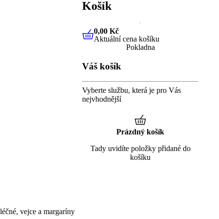
Košík
0,00 Kč
Aktuální cena košíku
0,00 Kč
Aktuální cena košíku
Pokladna
Váš košík
Vyberte službu, která je pro Vás
nejvhodnější
Prázdný košík
Tady uvidíte položky přidané do
košíku
éčné, vejce a margaríny