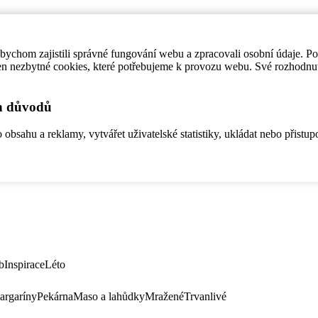
ychom zajistili správné fungování webu a zpracovali osobní údaje. P
en nezbytné cookies, které potřebujeme k provozu webu. Své rozhodnu
ch důvodů
bsahu a reklamy, vytvářet uživatelské statistiky, ukládat nebo přistup
b
Inspirace
Léto
argaríny
Pekárna
Maso a lahůdky
Mražené
Trvanlivé