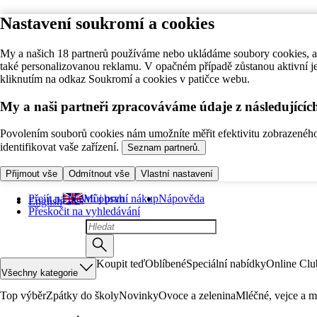
Nastavení soukromí a cookies
My a našich 18 partnerů používáme nebo ukládáme soubory cookies, ab
také personalizovanou reklamu. V opačném případě zůstanou aktivní j
kliknutím na odkaz Soukromí a cookies v patičce webu.
My a naši partneři zpracováváme údaje z následující
Povolením souborů cookies nám umožníte měřit efektivitu zobrazeného o
identifikovat vaše zařízení.
Seznam partnerů.
Přijmout vše
Odmítnout vše
Vlastní nastavení
Přejít na hlavní obsah
Můj první nákup
Nápověda
English
Přeskočit na vyhledávání
Koupit teď
Oblíbené
Speciální nabídky
Online Clu
Všechny kategorie
Top výběr
Zpátky do školy
Novinky
Ovoce a zelenina
Mléčné, vejce a m