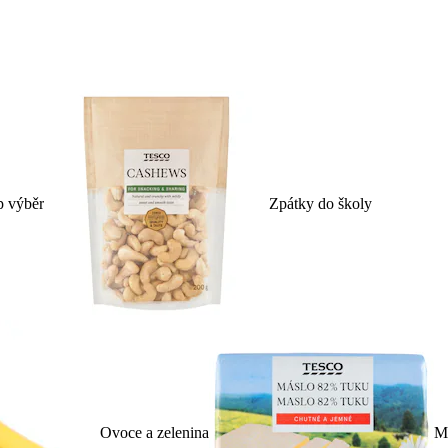
p výběr
Zpátky do školy
Ovoce a zelenina
Ml