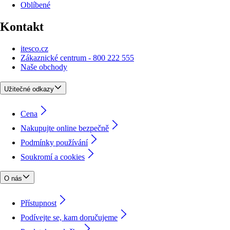
Oblíbené
Kontakt
itesco.cz
Zákaznické centrum - 800 222 555
Naše obchody
Užitečné odkazy
Cena
Nakupujte online bezpečně
Podmínky používání
Soukromí a cookies
O nás
Přístupnost
Podívejte se, kam doručujeme