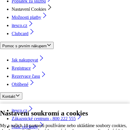
Poplatek za službu
Nastavení Cookies
Možnosti platby
itesco.cz
Clubcard
Pomoc s prvním nákupem
Jak nakupovat
Registrace
Rezervace času
Oblíbené
Kontakt
itesco.cz
Nastavení soukromí a cookies
Zákaznické centrum - 800 222 555
My a našich 18 partnerů používáme nebo ukládáme soubory cookies,
Naše obchody