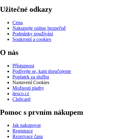
Užitečné odkazy
Cena
Nakupujte online bezpečně
Podmínky používání
Soukromí a cookies
O nás
Přístupnost
Podívejte se, kam doručujeme
Poplatek za službu
Nastavení Cookies
Možnosti platby
itesco.cz
Clubcard
Pomoc s prvním nákupem
Jak nakupovat
Registrace
Rezervace času