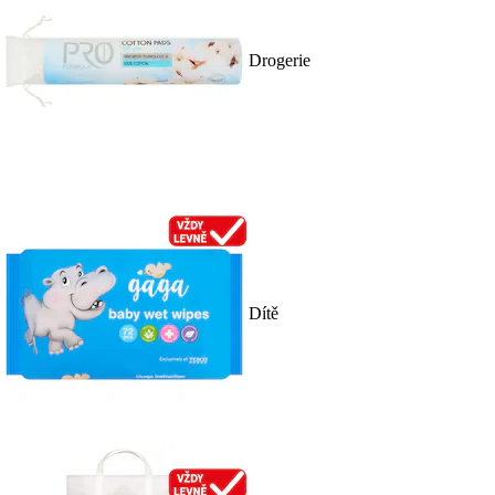
Drogerie
Dítě