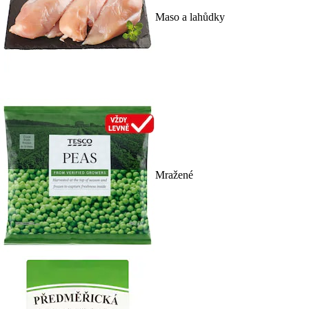
Maso a lahůdky
Mražené