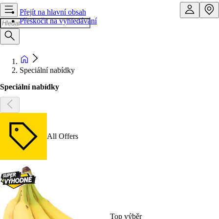
Přejít na hlavní obsah
Přeskočit na vyhledávání
Speciální nabídky
Speciální nabídky
All Offers
Top výběr