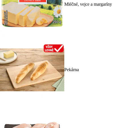
Mléčné, vejce a margaríny
Pekárna