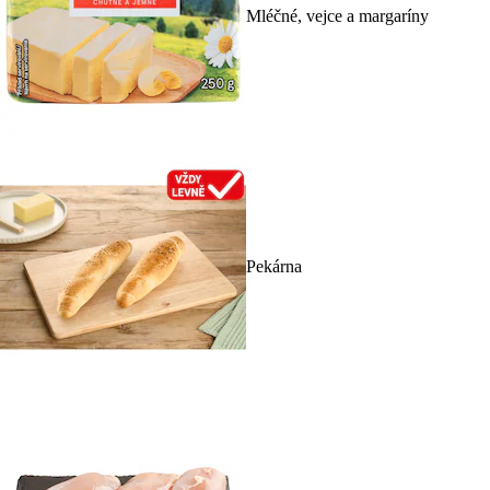
Mléčné, vejce a margaríny
Pekárna