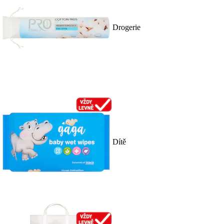
Drogerie
Dítě