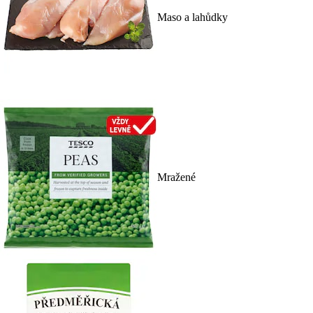
Maso a lahůdky
Mražené