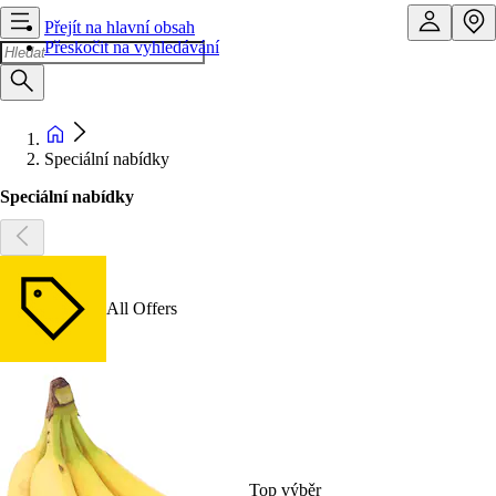
Přejít na hlavní obsah
Přeskočit na vyhledávání
Speciální nabídky
Speciální nabídky
All Offers
Top výběr