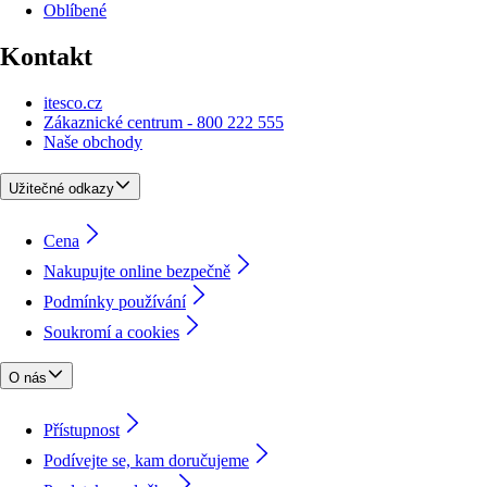
Oblíbené
Kontakt
itesco.cz
Zákaznické centrum - 800 222 555
Naše obchody
Užitečné odkazy
Cena
Nakupujte online bezpečně
Podmínky používání
Soukromí a cookies
O nás
Přístupnost
Podívejte se, kam doručujeme