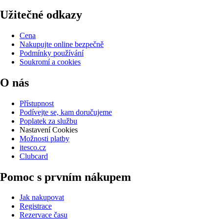
Užitečné odkazy
Cena
Nakupujte online bezpečně
Podmínky používání
Soukromí a cookies
O nás
Přístupnost
Podívejte se, kam doručujeme
Poplatek za službu
Nastavení Cookies
Možnosti platby
itesco.cz
Clubcard
Pomoc s prvním nákupem
Jak nakupovat
Registrace
Rezervace času