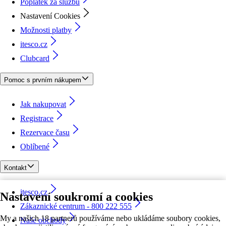
Poplatek za službu
Nastavení Cookies
Možnosti platby
itesco.cz
Clubcard
Pomoc s prvním nákupem
Jak nakupovat
Registrace
Rezervace času
Oblíbené
Kontakt
itesco.cz
Nastavení soukromí a cookies
Zákaznické centrum - 800 222 555
My a našich 18 partnerů používáme nebo ukládáme soubory cookies,
Naše obchody