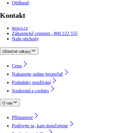
Oblíbené
Kontakt
itesco.cz
Zákaznické centrum - 800 222 555
Naše obchody
Užitečné odkazy
Cena
Nakupujte online bezpečně
Podmínky používání
Soukromí a cookies
O nás
Přístupnost
Podívejte se, kam doručujeme