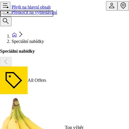
Přejít na hlavní obsah
Přeskočit na vyhledávání
Speciální nabídky
Speciální nabídky
All Offers
Top výběr