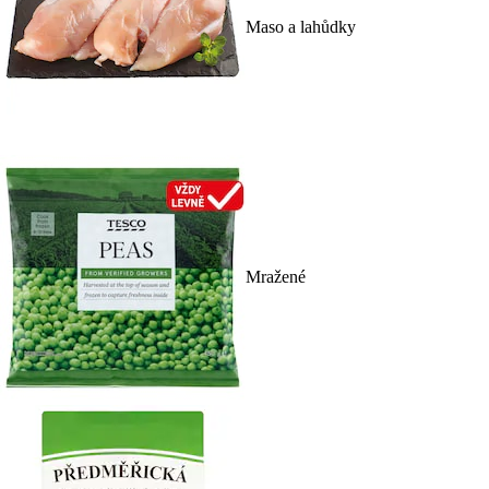
Maso a lahůdky
Mražené