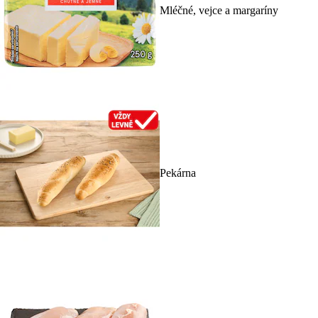
Mléčné, vejce a margaríny
Pekárna