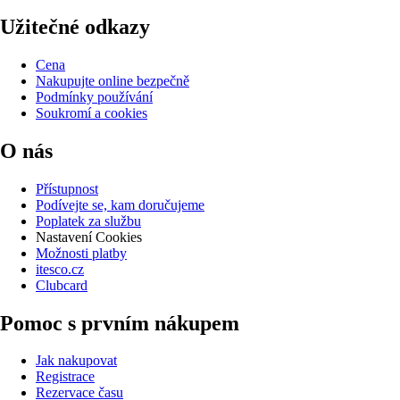
Užitečné odkazy
Cena
Nakupujte online bezpečně
Podmínky používání
Soukromí a cookies
O nás
Přístupnost
Podívejte se, kam doručujeme
Poplatek za službu
Nastavení Cookies
Možnosti platby
itesco.cz
Clubcard
Pomoc s prvním nákupem
Jak nakupovat
Registrace
Rezervace času