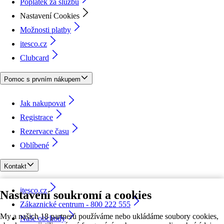
Poplatek za službu
Nastavení Cookies
Možnosti platby
itesco.cz
Clubcard
Pomoc s prvním nákupem
Jak nakupovat
Registrace
Rezervace času
Oblíbené
Kontakt
itesco.cz
Nastavení soukromí a cookies
Zákaznické centrum - 800 222 555
My a našich 18 partnerů používáme nebo ukládáme soubory cookies,
Naše obchody