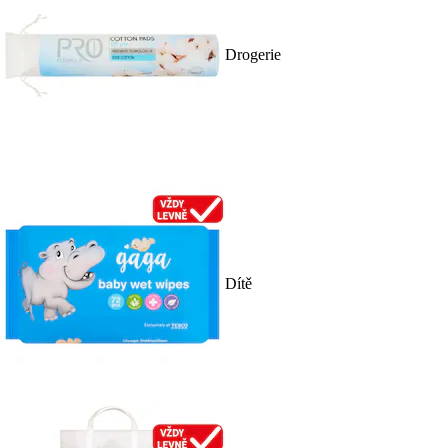
Drogerie
Dítě