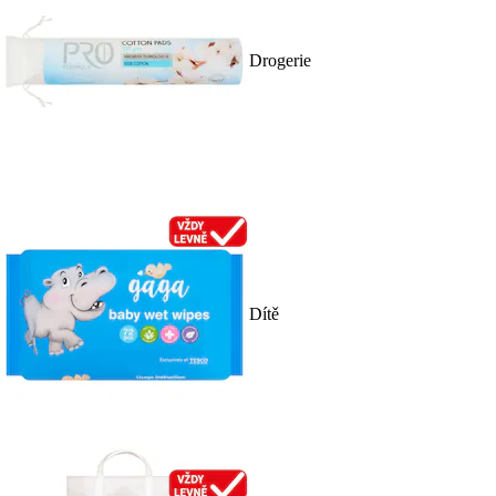
Drogerie
Dítě