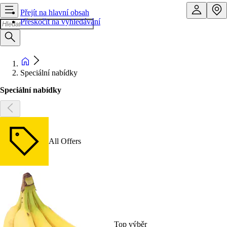
Přejít na hlavní obsah
Přeskočit na vyhledávání
Speciální nabídky
Speciální nabídky
All Offers
Top výběr