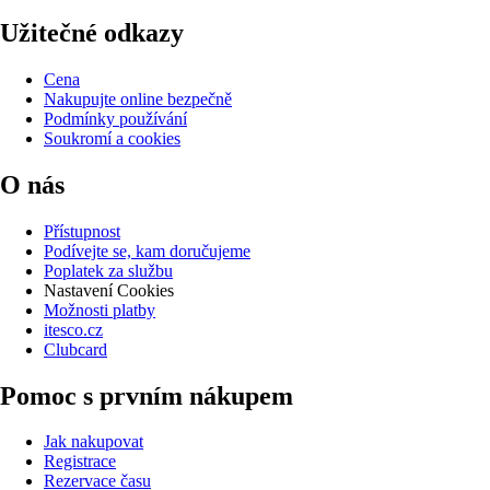
Užitečné odkazy
Cena
Nakupujte online bezpečně
Podmínky používání
Soukromí a cookies
O nás
Přístupnost
Podívejte se, kam doručujeme
Poplatek za službu
Nastavení Cookies
Možnosti platby
itesco.cz
Clubcard
Pomoc s prvním nákupem
Jak nakupovat
Registrace
Rezervace času