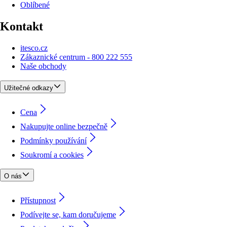
Oblíbené
Kontakt
itesco.cz
Zákaznické centrum - 800 222 555
Naše obchody
Užitečné odkazy
Cena
Nakupujte online bezpečně
Podmínky používání
Soukromí a cookies
O nás
Přístupnost
Podívejte se, kam doručujeme