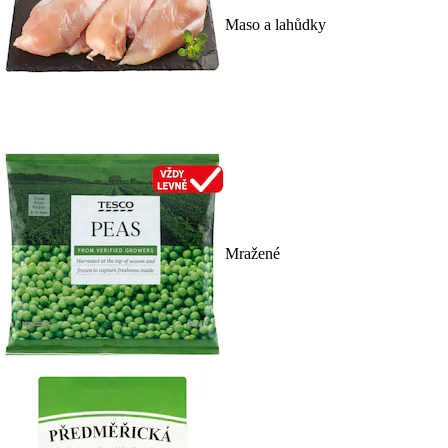
Maso a lahůdky
Mražené