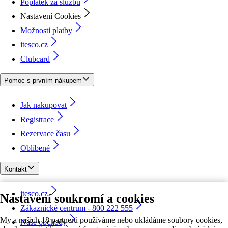
Poplatek za službu
Nastavení Cookies
Možnosti platby
itesco.cz
Clubcard
Pomoc s prvním nákupem
Jak nakupovat
Registrace
Rezervace času
Oblíbené
Kontakt
itesco.cz
Nastavení soukromí a cookies
Zákaznické centrum - 800 222 555
My a našich 18 partnerů používáme nebo ukládáme soubory cookies,
Naše obchody