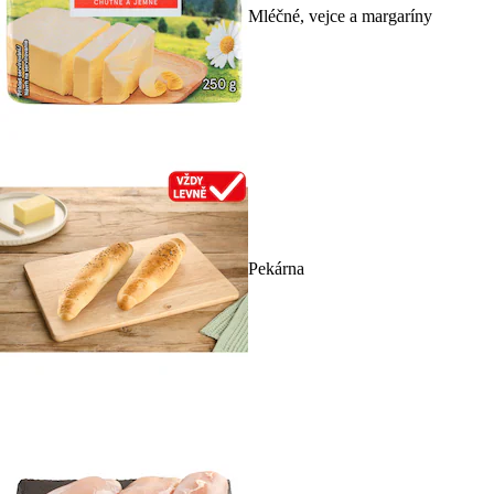
Mléčné, vejce a margaríny
Pekárna