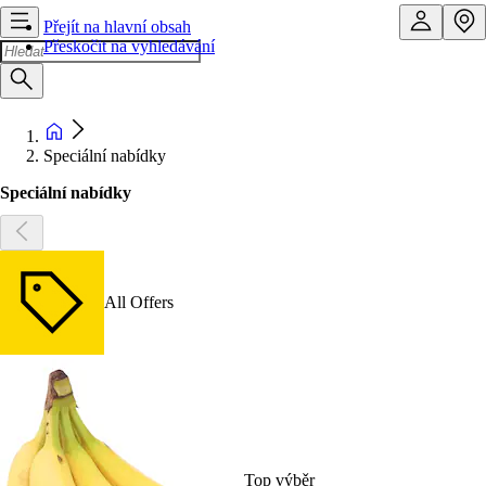
Přejít na hlavní obsah
Přeskočit na vyhledávání
Speciální nabídky
Speciální nabídky
All Offers
Top výběr