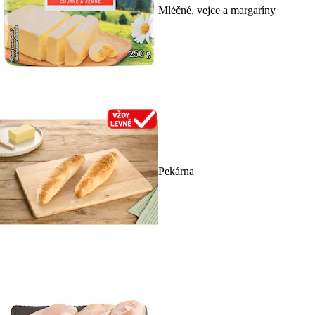
Mléčné, vejce a margaríny
Pekárna