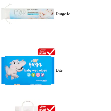
Drogerie
Dítě