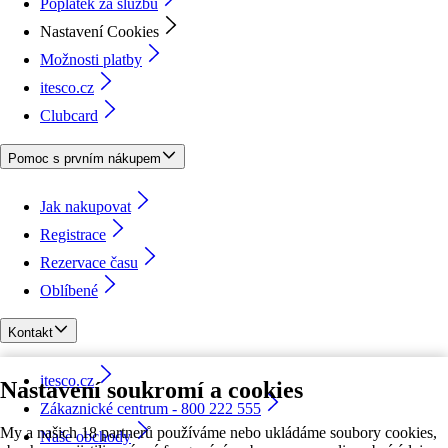
Poplatek za službu
Nastavení Cookies
Možnosti platby
itesco.cz
Clubcard
Pomoc s prvním nákupem
Jak nakupovat
Registrace
Rezervace času
Oblíbené
Kontakt
itesco.cz
Nastavení soukromí a cookies
Zákaznické centrum - 800 222 555
My a našich 18 partnerů používáme nebo ukládáme soubory cookies,
Naše obchody