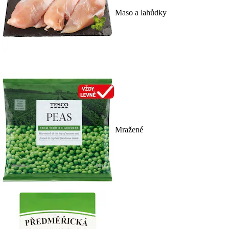
Maso a lahůdky
Mražené