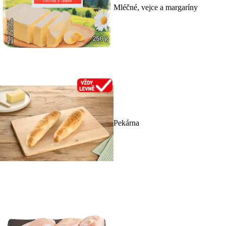
Mléčné, vejce a margaríny
Pekárna