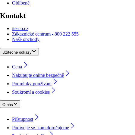
Oblíbené
Kontakt
itesco.cz
Zákaznické centrum - 800 222 555
Naše obchody
Užitečné odkazy
Cena
Nakupujte online bezpečně
Podmínky používání
Soukromí a cookies
O nás
Přístupnost
Podívejte se, kam doručujeme