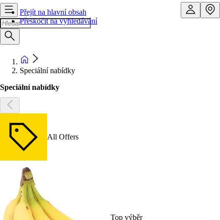
Přejít na hlavní obsah
Přeskočit na vyhledávání
Speciální nabídky
Speciální nabídky
All Offers
Top výběr