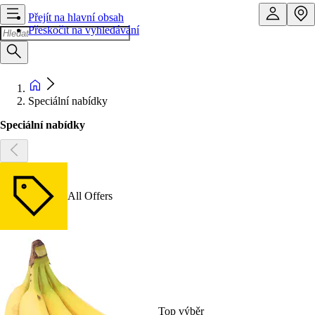
Přejít na hlavní obsah
Přeskočit na vyhledávání
Speciální nabídky
Speciální nabídky
All Offers
Top výběr