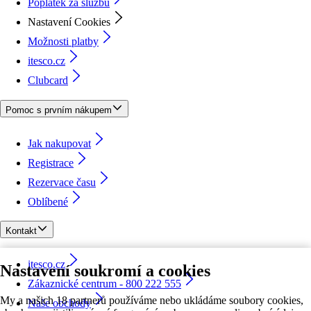
Poplatek za službu
Nastavení Cookies
Možnosti platby
itesco.cz
Clubcard
Pomoc s prvním nákupem
Jak nakupovat
Registrace
Rezervace času
Oblíbené
Kontakt
itesco.cz
Nastavení soukromí a cookies
Zákaznické centrum - 800 222 555
My a našich 18 partnerů používáme nebo ukládáme soubory cookies,
Naše obchody