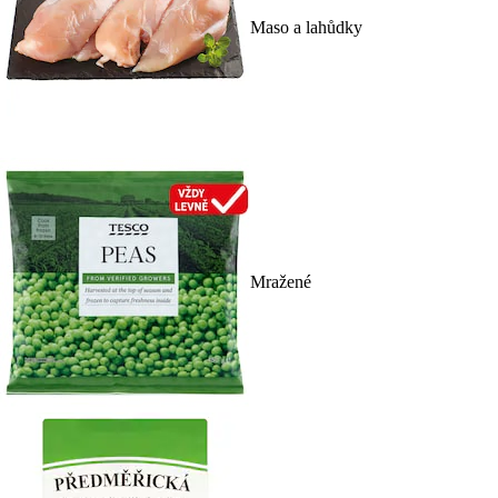
Maso a lahůdky
Mražené