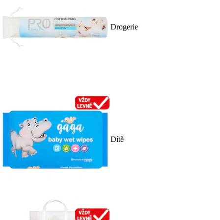
Drogerie
Dítě