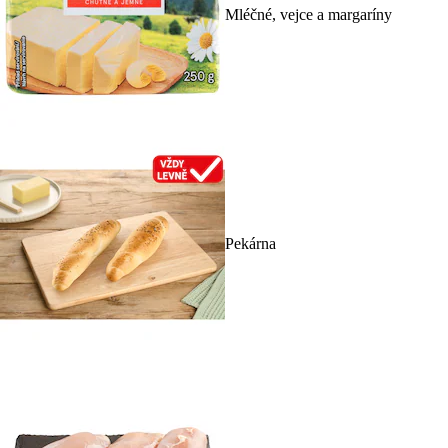
Mléčné, vejce a margaríny
Pekárna