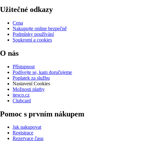
Užitečné odkazy
Cena
Nakupujte online bezpečně
Podmínky používání
Soukromí a cookies
O nás
Přístupnost
Podívejte se, kam doručujeme
Poplatek za službu
Nastavení Cookies
Možnosti platby
itesco.cz
Clubcard
Pomoc s prvním nákupem
Jak nakupovat
Registrace
Rezervace času