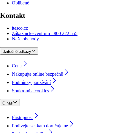
Oblíbené
Kontakt
itesco.cz
Zákaznické centrum - 800 222 555
Naše obchody
Užitečné odkazy
Cena
Nakupujte online bezpečně
Podmínky používání
Soukromí a cookies
O nás
Přístupnost
Podívejte se, kam doručujeme