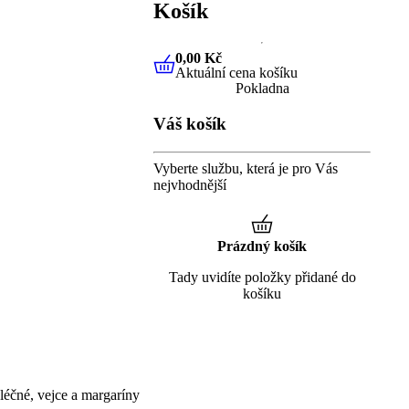
Košík
0,00 Kč
Aktuální cena košíku
0,00 Kč
Aktuální cena košíku
Pokladna
Váš košík
Vyberte službu, která je pro Vás
nejvhodnější
Prázdný košík
Tady uvidíte položky přidané do
košíku
éčné, vejce a margaríny