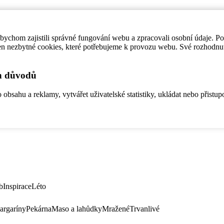
ychom zajistili správné fungování webu a zpracovali osobní údaje. P
en nezbytné cookies, které potřebujeme k provozu webu. Své rozhodnu
ch důvodů
bsahu a reklamy, vytvářet uživatelské statistiky, ukládat nebo přistup
b
Inspirace
Léto
argaríny
Pekárna
Maso a lahůdky
Mražené
Trvanlivé