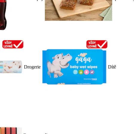
Drogerie
Dítě