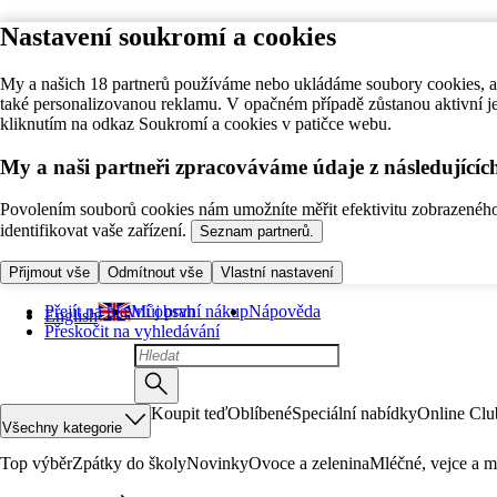
Nastavení soukromí a cookies
My a našich 18 partnerů používáme nebo ukládáme soubory cookies, ab
také personalizovanou reklamu. V opačném případě zůstanou aktivní j
kliknutím na odkaz Soukromí a cookies v patičce webu.
My a naši partneři zpracováváme údaje z následující
Povolením souborů cookies nám umožníte měřit efektivitu zobrazeného o
identifikovat vaše zařízení.
Seznam partnerů.
Přijmout vše
Odmítnout vše
Vlastní nastavení
Přejít na hlavní obsah
Můj první nákup
Nápověda
English
Přeskočit na vyhledávání
Koupit teď
Oblíbené
Speciální nabídky
Online Clu
Všechny kategorie
Top výběr
Zpátky do školy
Novinky
Ovoce a zelenina
Mléčné, vejce a m