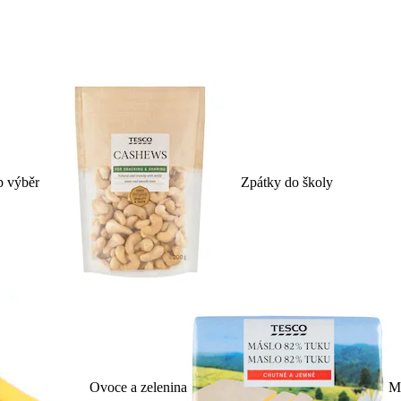
p výběr
Zpátky do školy
Ovoce a zelenina
Ml