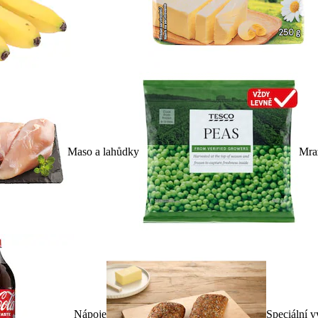
Maso a lahůdky
Mra
Nápoje
Speciální v