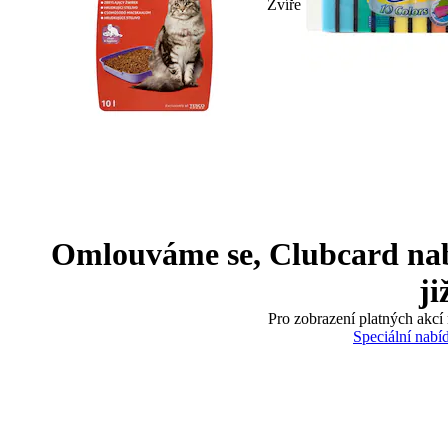
Zvíře
Omlouváme se, Clubcard nabíd
ji
Pro zobrazení platných akcí 
Speciální nabí