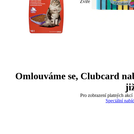
Zvíře
Omlouváme se, Clubcard nabíd
ji
Pro zobrazení platných akcí 
Speciální nabí