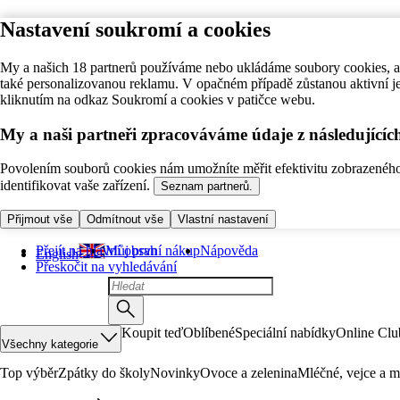
Nastavení soukromí a cookies
My a našich 18 partnerů používáme nebo ukládáme soubory cookies, ab
také personalizovanou reklamu. V opačném případě zůstanou aktivní j
kliknutím na odkaz Soukromí a cookies v patičce webu.
My a naši partneři zpracováváme údaje z následující
Povolením souborů cookies nám umožníte měřit efektivitu zobrazeného o
identifikovat vaše zařízení.
Seznam partnerů.
Přijmout vše
Odmítnout vše
Vlastní nastavení
Přejít na hlavní obsah
Můj první nákup
Nápověda
English
Přeskočit na vyhledávání
Koupit teď
Oblíbené
Speciální nabídky
Online Clu
Všechny kategorie
Top výběr
Zpátky do školy
Novinky
Ovoce a zelenina
Mléčné, vejce a m