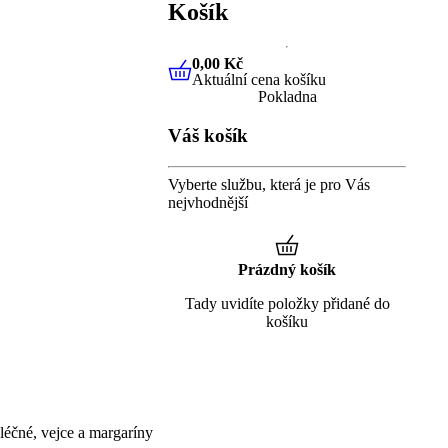
Košík
0,00 Kč
Aktuální cena košíku
0,00 Kč
Aktuální cena košíku
Pokladna
Váš košík
Vyberte službu, která je pro Vás
nejvhodnější
Prázdný košík
Tady uvidíte položky přidané do
košíku
éčné, vejce a margaríny