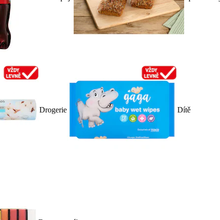
Drogerie
Dítě