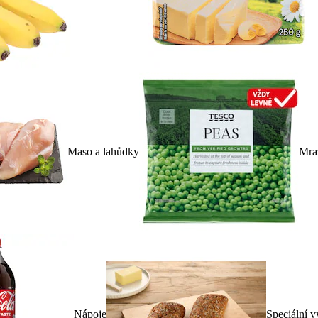
Maso a lahůdky
Mra
Nápoje
Speciální v