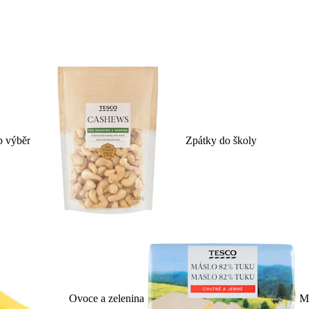
p výběr
Zpátky do školy
Ovoce a zelenina
Ml