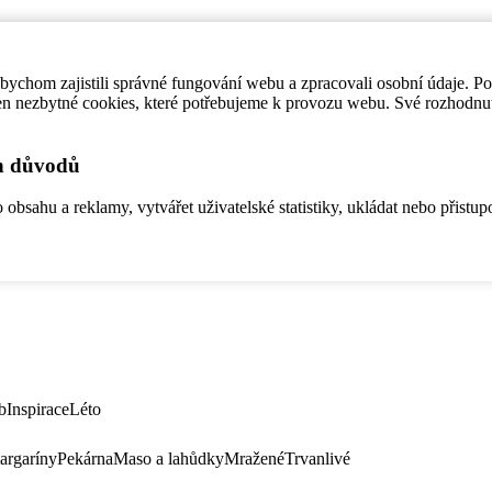
ychom zajistili správné fungování webu a zpracovali osobní údaje. P
en nezbytné cookies, které potřebujeme k provozu webu. Své rozhodnu
ch důvodů
bsahu a reklamy, vytvářet uživatelské statistiky, ukládat nebo přistup
b
Inspirace
Léto
argaríny
Pekárna
Maso a lahůdky
Mražené
Trvanlivé