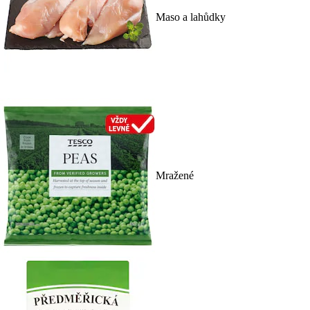
Maso a lahůdky
Mražené