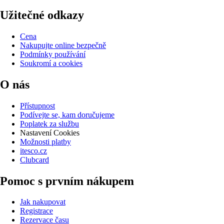
Užitečné odkazy
Cena
Nakupujte online bezpečně
Podmínky používání
Soukromí a cookies
O nás
Přístupnost
Podívejte se, kam doručujeme
Poplatek za službu
Nastavení Cookies
Možnosti platby
itesco.cz
Clubcard
Pomoc s prvním nákupem
Jak nakupovat
Registrace
Rezervace času