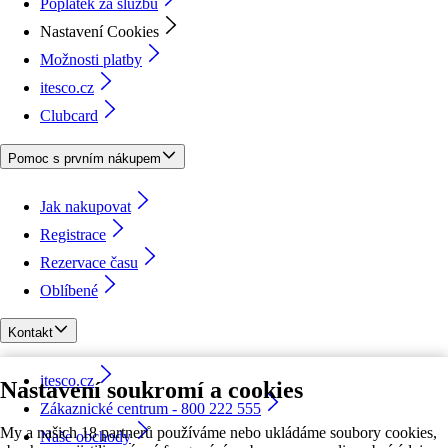
Poplatek za službu
Nastavení Cookies
Možnosti platby
itesco.cz
Clubcard
Pomoc s prvním nákupem
Jak nakupovat
Registrace
Rezervace času
Oblíbené
Kontakt
itesco.cz
Nastavení soukromí a cookies
Zákaznické centrum - 800 222 555
My a našich 18 partnerů používáme nebo ukládáme soubory cookies,
Naše obchody