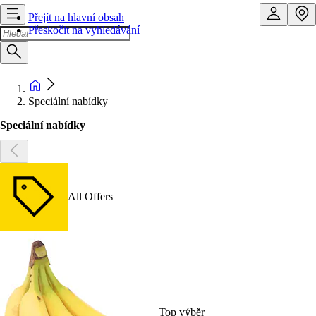
Přejít na hlavní obsah
Přeskočit na vyhledávání
Speciální nabídky
Speciální nabídky
All Offers
Top výběr