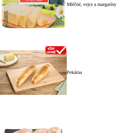
Mléčné, vejce a margaríny
Pekárna