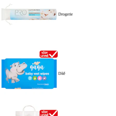
Drogerie
Dítě