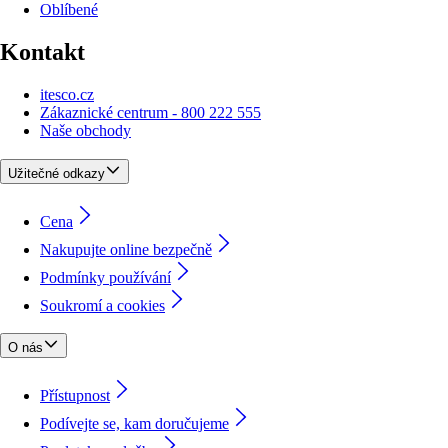
Oblíbené
Kontakt
itesco.cz
Zákaznické centrum - 800 222 555
Naše obchody
Užitečné odkazy
Cena
Nakupujte online bezpečně
Podmínky používání
Soukromí a cookies
O nás
Přístupnost
Podívejte se, kam doručujeme