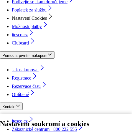
Podívejte se, kam doručujeme
Poplatek za službu
Nastavení Cookies
Možnosti platby
itesco.cz
Clubcard
Pomoc s prvním nákupem
Jak nakupovat
Registrace
Rezervace času
Oblíbené
Kontakt
itesco.cz
Nastavení soukromí a cookies
Zákaznické centrum - 800 222 555