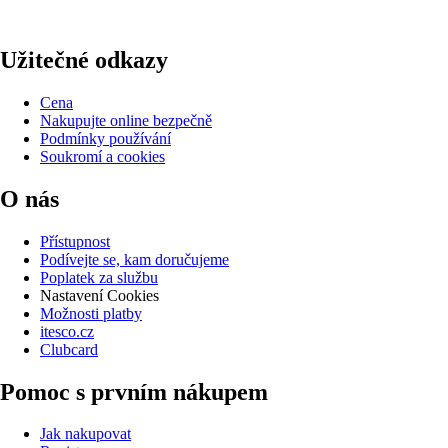
Užitečné odkazy
Cena
Nakupujte online bezpečně
Podmínky používání
Soukromí a cookies
O nás
Přístupnost
Podívejte se, kam doručujeme
Poplatek za službu
Nastavení Cookies
Možnosti platby
itesco.cz
Clubcard
Pomoc s prvním nákupem
Jak nakupovat