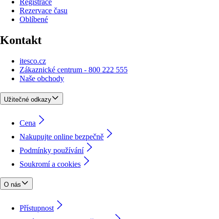
Registrace
Rezervace času
Oblíbené
Kontakt
itesco.cz
Zákaznické centrum - 800 222 555
Naše obchody
Užitečné odkazy
Cena
Nakupujte online bezpečně
Podmínky používání
Soukromí a cookies
O nás
Přístupnost