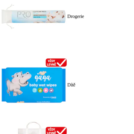
Drogerie
Dítě