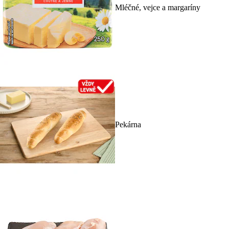
Mléčné, vejce a margaríny
Pekárna