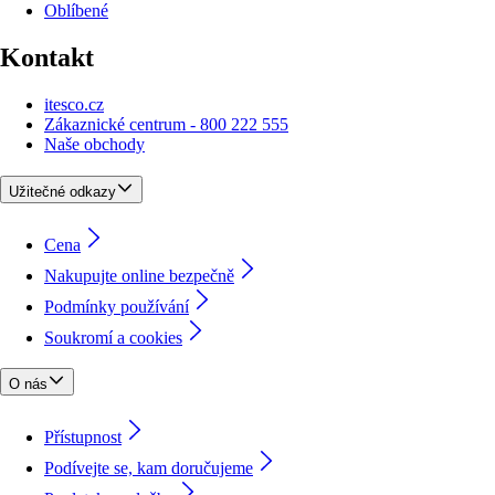
Oblíbené
Kontakt
itesco.cz
Zákaznické centrum - 800 222 555
Naše obchody
Užitečné odkazy
Cena
Nakupujte online bezpečně
Podmínky používání
Soukromí a cookies
O nás
Přístupnost
Podívejte se, kam doručujeme