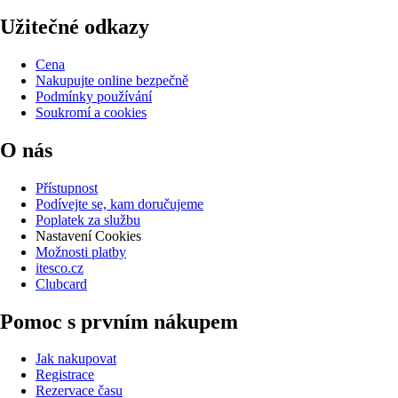
Užitečné odkazy
Cena
Nakupujte online bezpečně
Podmínky používání
Soukromí a cookies
O nás
Přístupnost
Podívejte se, kam doručujeme
Poplatek za službu
Nastavení Cookies
Možnosti platby
itesco.cz
Clubcard
Pomoc s prvním nákupem
Jak nakupovat
Registrace
Rezervace času