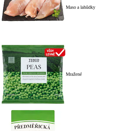
Maso a lahůdky
Mražené