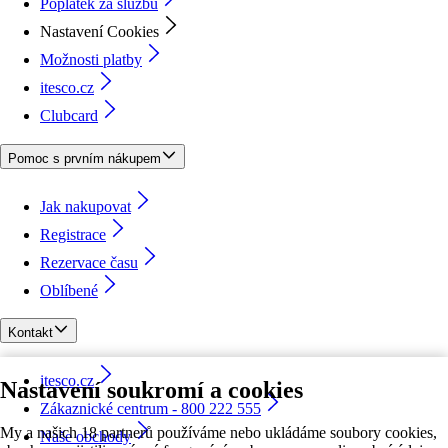
Poplatek za službu
Nastavení Cookies
Možnosti platby
itesco.cz
Clubcard
Pomoc s prvním nákupem
Jak nakupovat
Registrace
Rezervace času
Oblíbené
Kontakt
itesco.cz
Nastavení soukromí a cookies
Zákaznické centrum - 800 222 555
My a našich 18 partnerů používáme nebo ukládáme soubory cookies,
Naše obchody