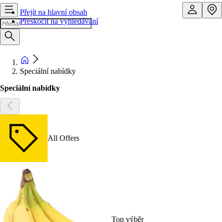
Přejít na hlavní obsah
Přeskočit na vyhledávání
Speciální nabídky
Speciální nabídky
All Offers
Top výběr