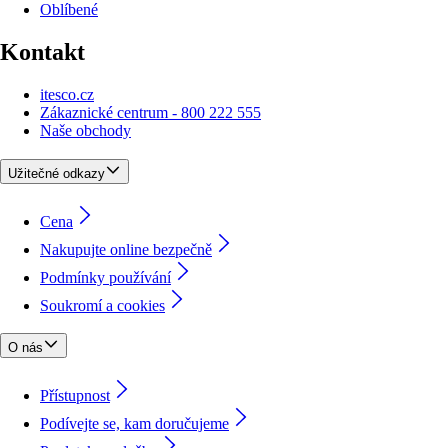
Oblíbené
Kontakt
itesco.cz
Zákaznické centrum - 800 222 555
Naše obchody
Užitečné odkazy
Cena
Nakupujte online bezpečně
Podmínky používání
Soukromí a cookies
O nás
Přístupnost
Podívejte se, kam doručujeme