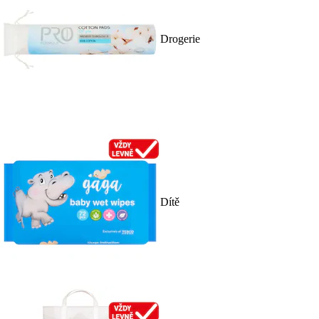
Drogerie
Dítě