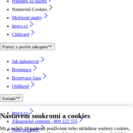
Poplatek za službu
Nastavení Cookies
Možnosti platby
itesco.cz
Clubcard
Pomoc s prvním nákupem
Jak nakupovat
Registrace
Rezervace času
Oblíbené
Kontakt
itesco.cz
Nastavení soukromí a cookies
Zákaznické centrum - 800 222 555
My a našich 18 partnerů používáme nebo ukládáme soubory cookies,
Naše obchody