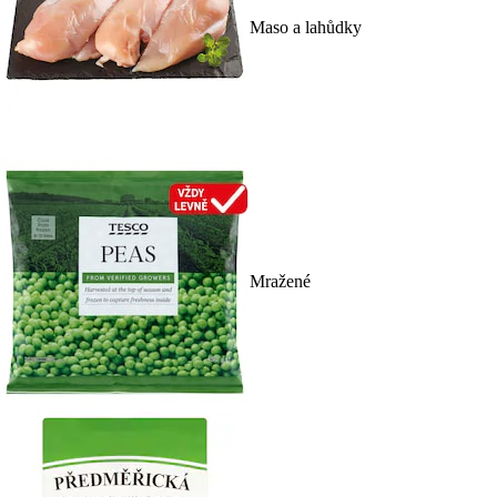
Maso a lahůdky
Mražené