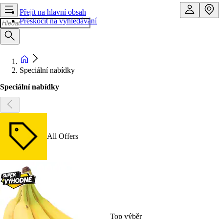
Přejít na hlavní obsah
Přeskočit na vyhledávání
Speciální nabídky
Speciální nabídky
All Offers
Top výběr