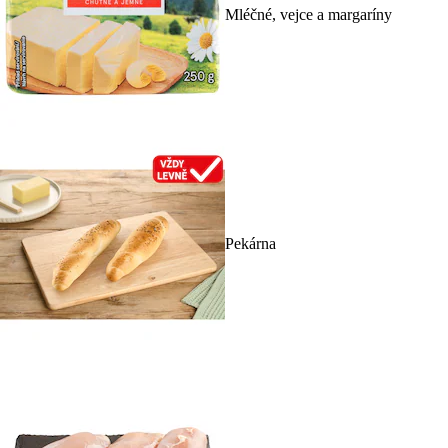
Mléčné, vejce a margaríny
Pekárna