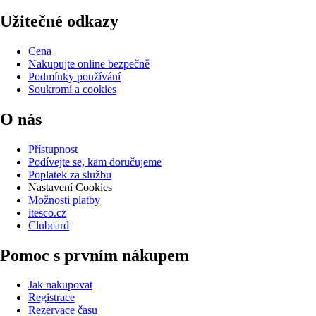
Užitečné odkazy
Cena
Nakupujte online bezpečně
Podmínky používání
Soukromí a cookies
O nás
Přístupnost
Podívejte se, kam doručujeme
Poplatek za službu
Nastavení Cookies
Možnosti platby
itesco.cz
Clubcard
Pomoc s prvním nákupem
Jak nakupovat
Registrace
Rezervace času