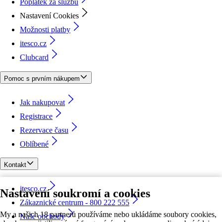
Poplatek za službu
Nastavení Cookies
Možnosti platby
itesco.cz
Clubcard
Pomoc s prvním nákupem
Jak nakupovat
Registrace
Rezervace času
Oblíbené
Kontakt
itesco.cz
Nastavení soukromí a cookies
Zákaznické centrum - 800 222 555
My a našich 18 partnerů používáme nebo ukládáme soubory cookies,
Naše obchody