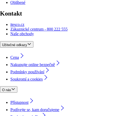
Oblíbené
Kontakt
itesco.cz
Zákaznické centrum - 800 222 555
Naše obchody
Užitečné odkazy
Cena
Nakupujte online bezpečně
Podmínky používání
Soukromí a cookies
O nás
Přístupnost
Podívejte se, kam doručujeme