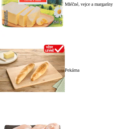
Mléčné, vejce a margaríny
Pekárna