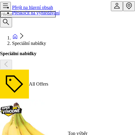
Přejít na hlavní obsah
Přeskočit na vyhledávání
Speciální nabídky
Speciální nabídky
All Offers
Top výběr