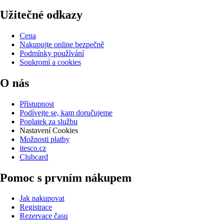
Užitečné odkazy
Cena
Nakupujte online bezpečně
Podmínky používání
Soukromí a cookies
O nás
Přístupnost
Podívejte se, kam doručujeme
Poplatek za službu
Nastavení Cookies
Možnosti platby
itesco.cz
Clubcard
Pomoc s prvním nákupem
Jak nakupovat
Registrace
Rezervace času