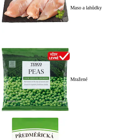
Maso a lahůdky
Mražené