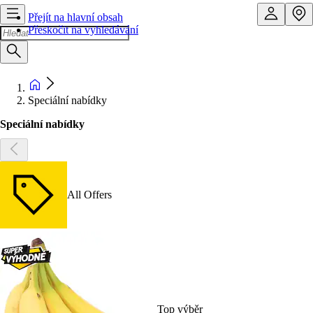
Přejít na hlavní obsah
Přeskočit na vyhledávání
Speciální nabídky
Speciální nabídky
All Offers
Top výběr