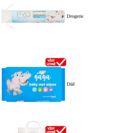
Drogerie
Dítě