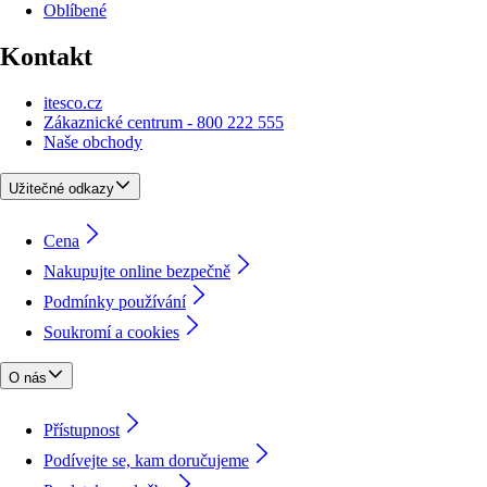
Oblíbené
Kontakt
itesco.cz
Zákaznické centrum - 800 222 555
Naše obchody
Užitečné odkazy
Cena
Nakupujte online bezpečně
Podmínky používání
Soukromí a cookies
O nás
Přístupnost
Podívejte se, kam doručujeme