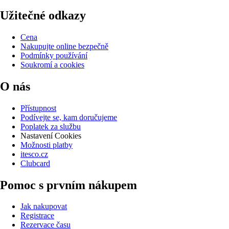
Užitečné odkazy
Cena
Nakupujte online bezpečně
Podmínky používání
Soukromí a cookies
O nás
Přístupnost
Podívejte se, kam doručujeme
Poplatek za službu
Nastavení Cookies
Možnosti platby
itesco.cz
Clubcard
Pomoc s prvním nákupem
Jak nakupovat
Registrace
Rezervace času