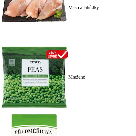
Maso a lahůdky
Mražené