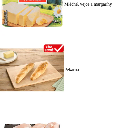
Mléčné, vejce a margaríny
Pekárna