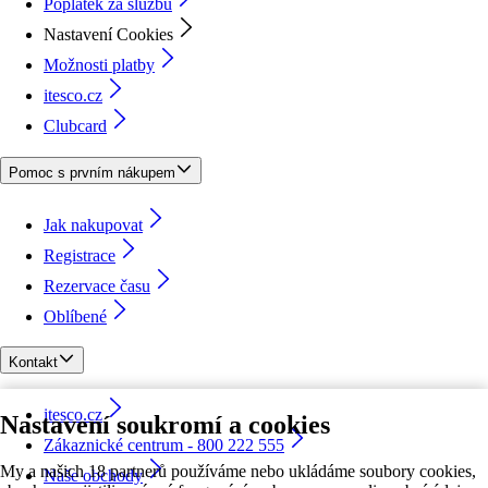
Poplatek za službu
Nastavení Cookies
Možnosti platby
itesco.cz
Clubcard
Pomoc s prvním nákupem
Jak nakupovat
Registrace
Rezervace času
Oblíbené
Kontakt
itesco.cz
Nastavení soukromí a cookies
Zákaznické centrum - 800 222 555
My a našich 18 partnerů používáme nebo ukládáme soubory cookies,
Naše obchody