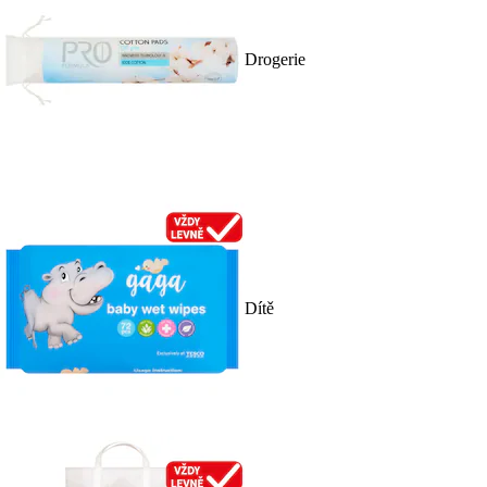
Drogerie
Dítě