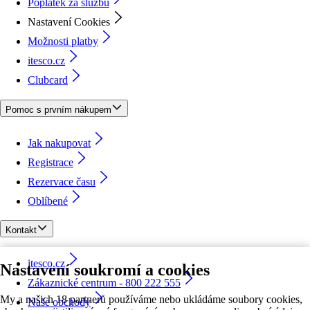
Poplatek za službu
Nastavení Cookies
Možnosti platby
itesco.cz
Clubcard
Pomoc s prvním nákupem
Jak nakupovat
Registrace
Rezervace času
Oblíbené
Kontakt
itesco.cz
Nastavení soukromí a cookies
Zákaznické centrum - 800 222 555
My a našich 18 partnerů používáme nebo ukládáme soubory cookies,
Naše obchody