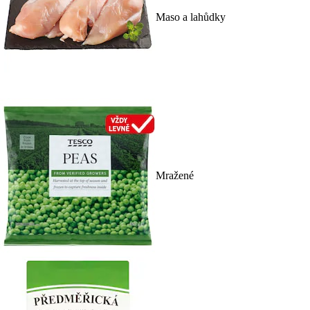
Maso a lahůdky
Mražené