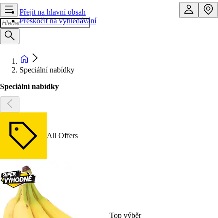
Přejít na hlavní obsah
Přeskočit na vyhledávání
Speciální nabídky
Speciální nabídky
All Offers
Top výběr