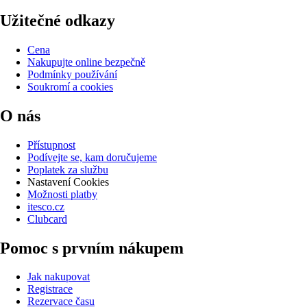
Užitečné odkazy
Cena
Nakupujte online bezpečně
Podmínky používání
Soukromí a cookies
O nás
Přístupnost
Podívejte se, kam doručujeme
Poplatek za službu
Nastavení Cookies
Možnosti platby
itesco.cz
Clubcard
Pomoc s prvním nákupem
Jak nakupovat
Registrace
Rezervace času