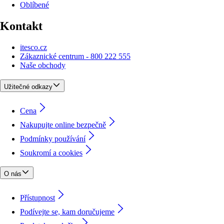
Oblíbené
Kontakt
itesco.cz
Zákaznické centrum - 800 222 555
Naše obchody
Užitečné odkazy
Cena
Nakupujte online bezpečně
Podmínky používání
Soukromí a cookies
O nás
Přístupnost
Podívejte se, kam doručujeme