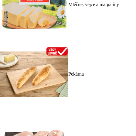
Mléčné, vejce a margaríny
Pekárna