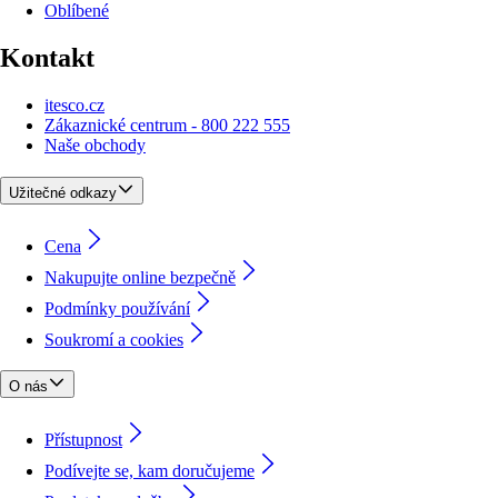
Oblíbené
Kontakt
itesco.cz
Zákaznické centrum - 800 222 555
Naše obchody
Užitečné odkazy
Cena
Nakupujte online bezpečně
Podmínky používání
Soukromí a cookies
O nás
Přístupnost
Podívejte se, kam doručujeme