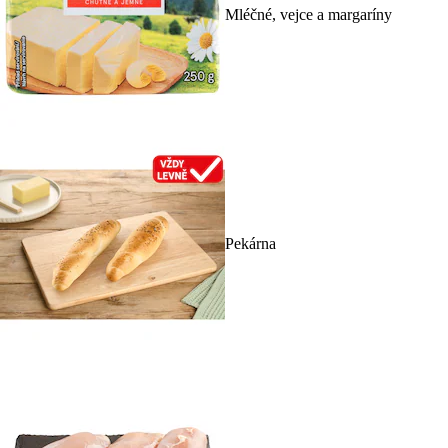
Mléčné, vejce a margaríny
Pekárna