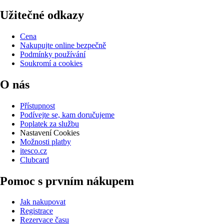
Užitečné odkazy
Cena
Nakupujte online bezpečně
Podmínky používání
Soukromí a cookies
O nás
Přístupnost
Podívejte se, kam doručujeme
Poplatek za službu
Nastavení Cookies
Možnosti platby
itesco.cz
Clubcard
Pomoc s prvním nákupem
Jak nakupovat
Registrace
Rezervace času