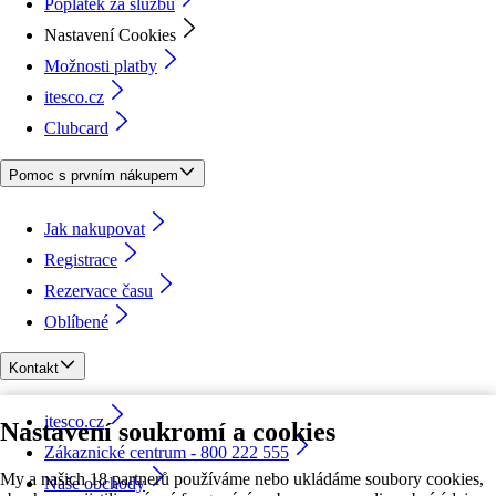
Poplatek za službu
Nastavení Cookies
Možnosti platby
itesco.cz
Clubcard
Pomoc s prvním nákupem
Jak nakupovat
Registrace
Rezervace času
Oblíbené
Kontakt
itesco.cz
Nastavení soukromí a cookies
Zákaznické centrum - 800 222 555
My a našich 18 partnerů používáme nebo ukládáme soubory cookies,
Naše obchody