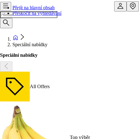
Přejít na hlavní obsah
Přeskočit na vyhledávání
Speciální nabídky
Speciální nabídky
All Offers
Top výběr