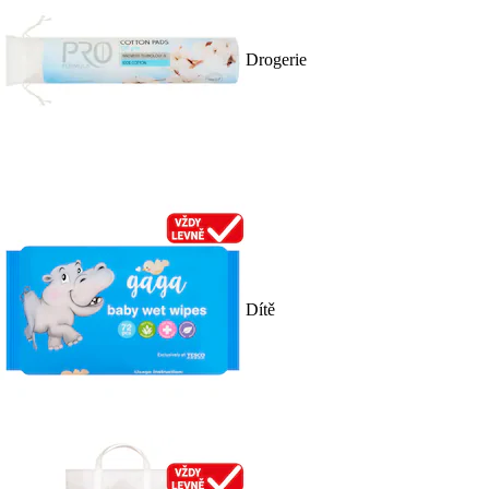
Drogerie
Dítě