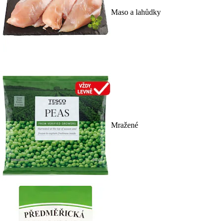
Maso a lahůdky
Mražené