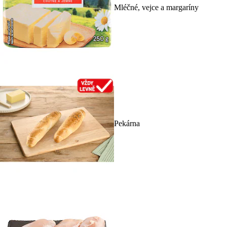
Mléčné, vejce a margaríny
Pekárna