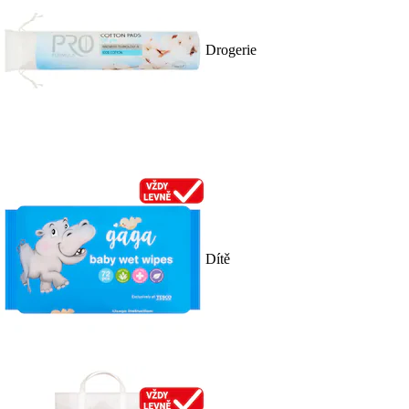
Drogerie
Dítě