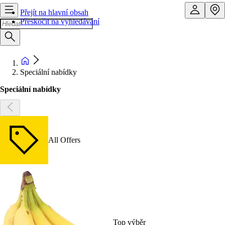
Přejít na hlavní obsah
Přeskočit na vyhledávání
Speciální nabídky
Speciální nabídky
All Offers
Top výběr