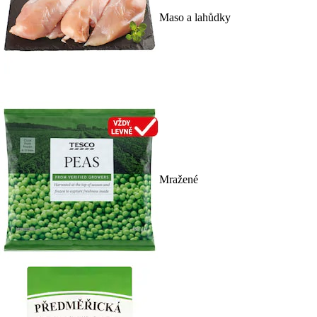
Maso a lahůdky
Mražené