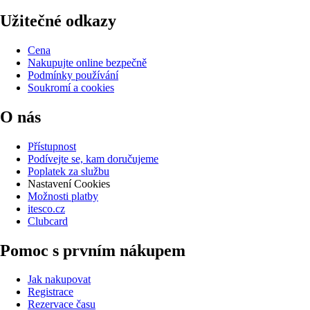
Užitečné odkazy
Cena
Nakupujte online bezpečně
Podmínky používání
Soukromí a cookies
O nás
Přístupnost
Podívejte se, kam doručujeme
Poplatek za službu
Nastavení Cookies
Možnosti platby
itesco.cz
Clubcard
Pomoc s prvním nákupem
Jak nakupovat
Registrace
Rezervace času