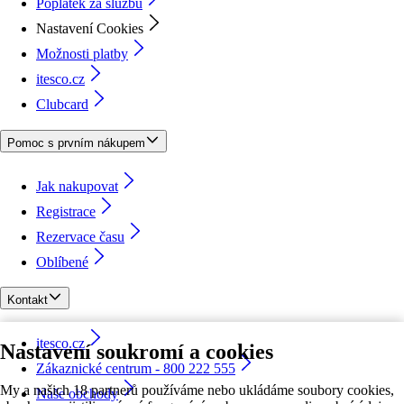
Poplatek za službu
Nastavení Cookies
Možnosti platby
itesco.cz
Clubcard
Pomoc s prvním nákupem
Jak nakupovat
Registrace
Rezervace času
Oblíbené
Kontakt
itesco.cz
Nastavení soukromí a cookies
Zákaznické centrum - 800 222 555
My a našich 18 partnerů používáme nebo ukládáme soubory cookies,
Naše obchody