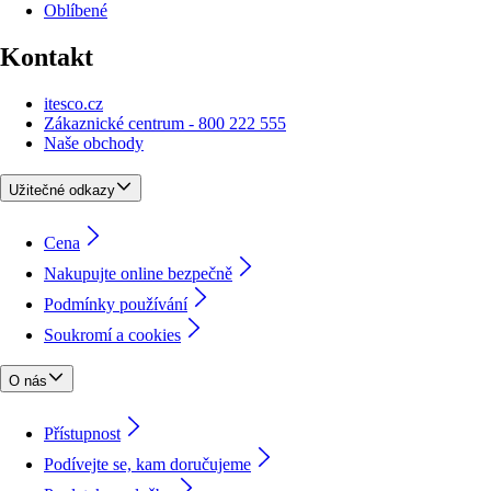
Oblíbené
Kontakt
itesco.cz
Zákaznické centrum - 800 222 555
Naše obchody
Užitečné odkazy
Cena
Nakupujte online bezpečně
Podmínky používání
Soukromí a cookies
O nás
Přístupnost
Podívejte se, kam doručujeme