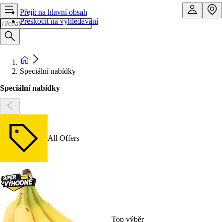
Přejít na hlavní obsah
Přeskočit na vyhledávání
Speciální nabídky
Speciální nabídky
All Offers
Top výběr