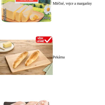
Mléčné, vejce a margaríny
Pekárna