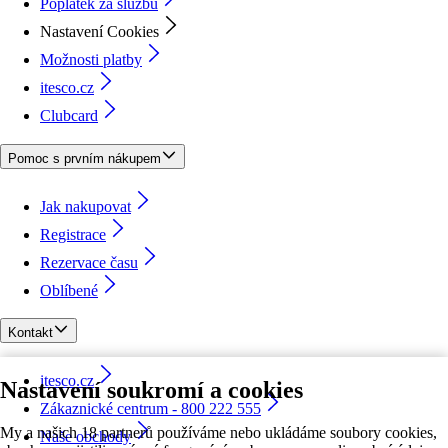
Poplatek za službu
Nastavení Cookies
Možnosti platby
itesco.cz
Clubcard
Pomoc s prvním nákupem
Jak nakupovat
Registrace
Rezervace času
Oblíbené
Kontakt
itesco.cz
Nastavení soukromí a cookies
Zákaznické centrum - 800 222 555
My a našich 18 partnerů používáme nebo ukládáme soubory cookies,
Naše obchody