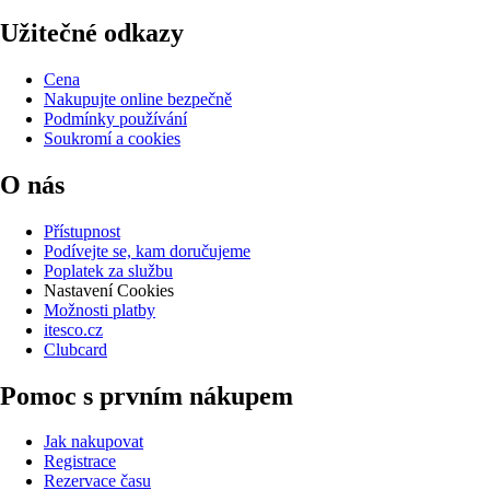
Užitečné odkazy
Cena
Nakupujte online bezpečně
Podmínky používání
Soukromí a cookies
O nás
Přístupnost
Podívejte se, kam doručujeme
Poplatek za službu
Nastavení Cookies
Možnosti platby
itesco.cz
Clubcard
Pomoc s prvním nákupem
Jak nakupovat
Registrace
Rezervace času