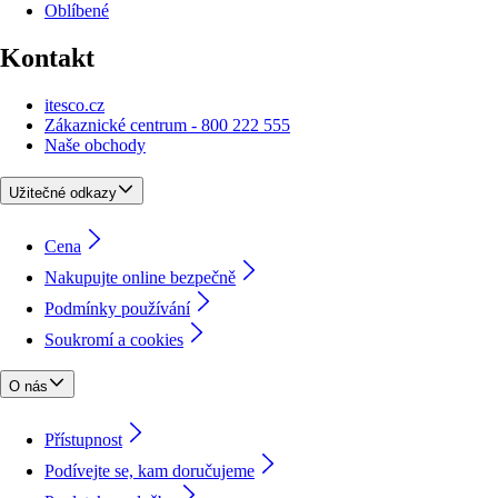
Oblíbené
Kontakt
itesco.cz
Zákaznické centrum - 800 222 555
Naše obchody
Užitečné odkazy
Cena
Nakupujte online bezpečně
Podmínky používání
Soukromí a cookies
O nás
Přístupnost
Podívejte se, kam doručujeme