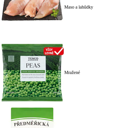
Maso a lahůdky
Mražené