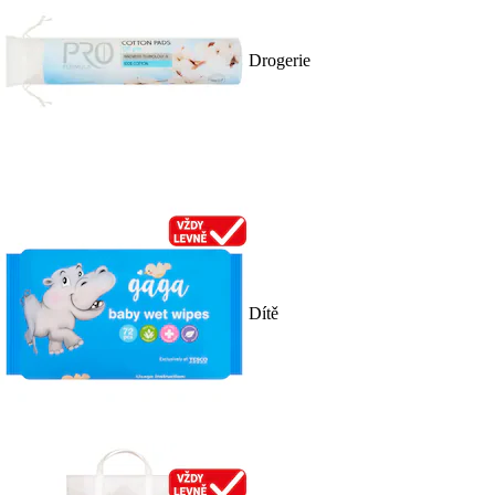
Drogerie
Dítě