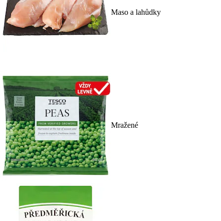
Maso a lahůdky
Mražené