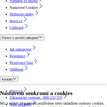
Poplatek za službu
Nastavení Cookies
Možnosti platby
itesco.cz
Clubcard
Pomoc s prvním nákupem
Jak nakupovat
Registrace
Rezervace času
Oblíbené
Kontakt
itesco.cz
Nastavení soukromí a cookies
Zákaznické centrum - 800 222 555
My a našich 18 partnerů používáme nebo ukládáme soubory cookies,
Naše obchody