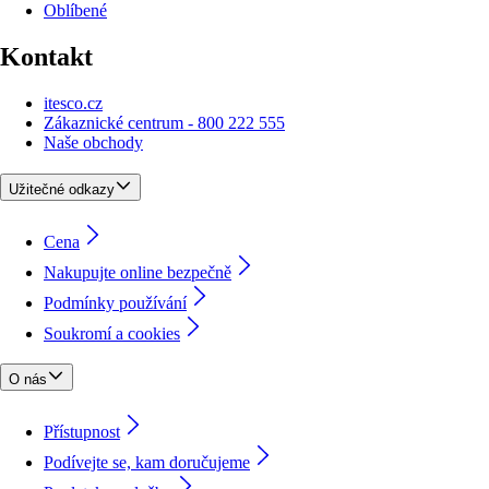
Oblíbené
Kontakt
itesco.cz
Zákaznické centrum - 800 222 555
Naše obchody
Užitečné odkazy
Cena
Nakupujte online bezpečně
Podmínky používání
Soukromí a cookies
O nás
Přístupnost
Podívejte se, kam doručujeme