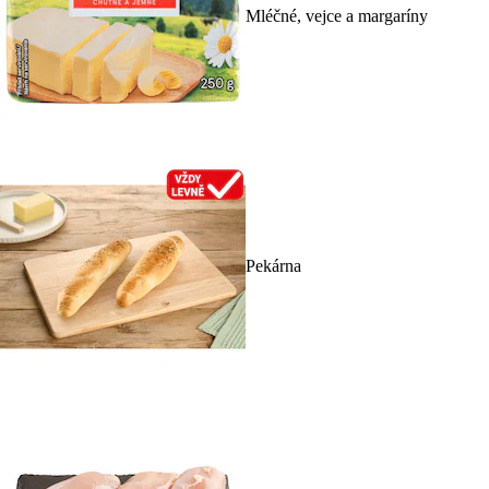
Mléčné, vejce a margaríny
Pekárna