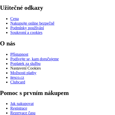
Užitečné odkazy
Cena
Nakupujte online bezpečně
Podmínky používání
Soukromí a cookies
O nás
Přístupnost
Podívejte se, kam doručujeme
Poplatek za službu
Nastavení Cookies
Možnosti platby
itesco.cz
Clubcard
Pomoc s prvním nákupem
Jak nakupovat
Registrace
Rezervace času