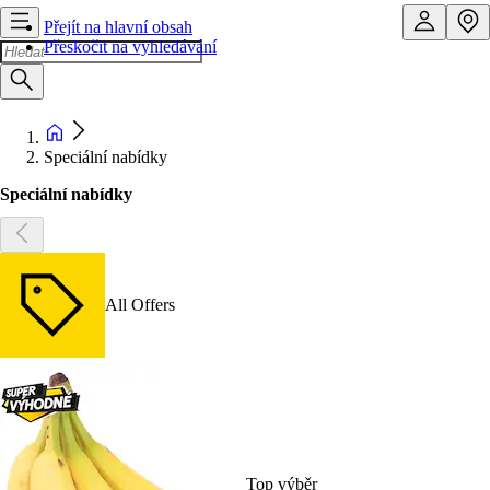
Přejít na hlavní obsah
Přeskočit na vyhledávání
Speciální nabídky
Speciální nabídky
All Offers
Top výběr