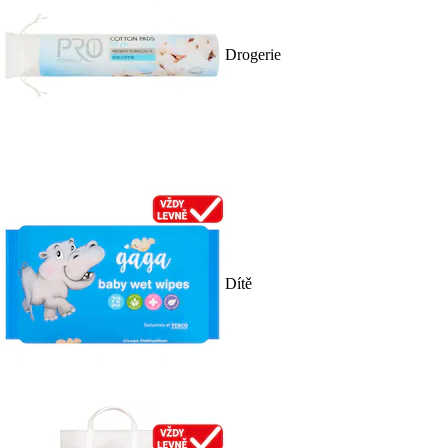
Drogerie
Dítě