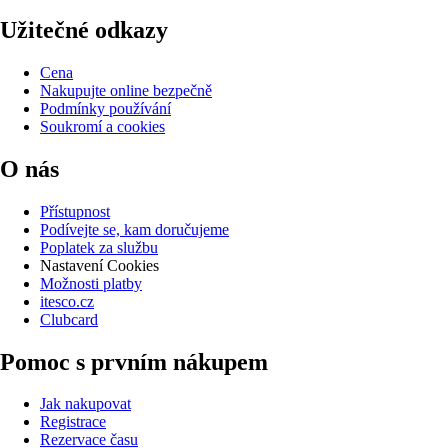
Užitečné odkazy
Cena
Nakupujte online bezpečně
Podmínky používání
Soukromí a cookies
O nás
Přístupnost
Podívejte se, kam doručujeme
Poplatek za službu
Nastavení Cookies
Možnosti platby
itesco.cz
Clubcard
Pomoc s prvním nákupem
Jak nakupovat
Registrace
Rezervace času