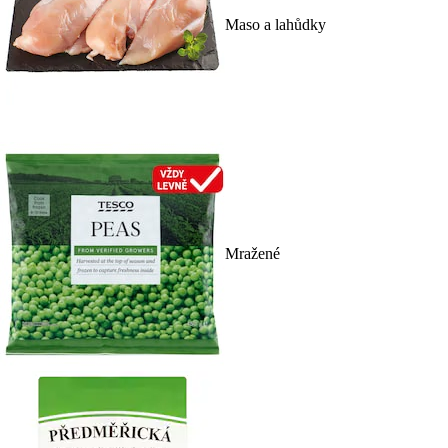
Maso a lahůdky
Mražené