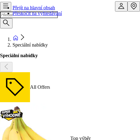
Přejít na hlavní obsah
Přeskočit na vyhledávání
Speciální nabídky
Speciální nabídky
All Offers
Top výběr