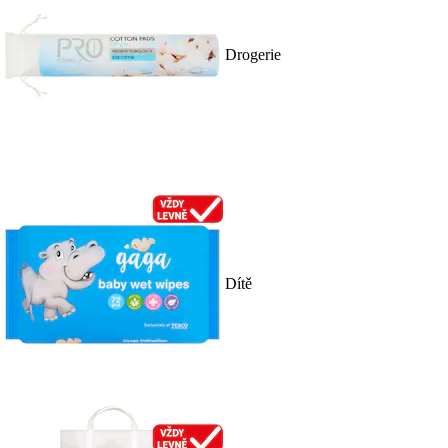
Drogerie
Dítě