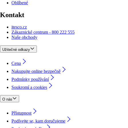
Oblíbené
Kontakt
itesco.cz
Zákaznické centrum - 800 222 555
Naše obchody
Užitečné odkazy
Cena
Nakupujte online bezpečně
Podmínky používání
Soukromí a cookies
O nás
Přístupnost
Podívejte se, kam doručujeme