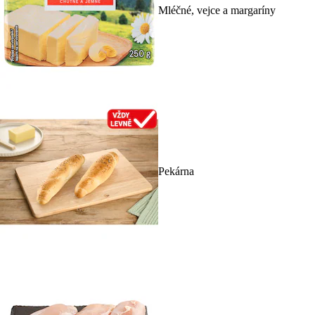
Mléčné, vejce a margaríny
Pekárna