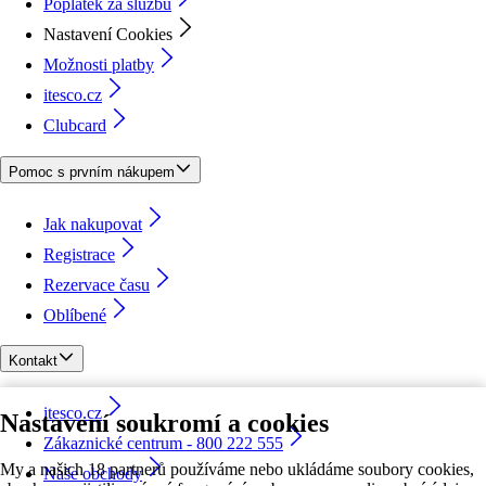
Poplatek za službu
Nastavení Cookies
Možnosti platby
itesco.cz
Clubcard
Pomoc s prvním nákupem
Jak nakupovat
Registrace
Rezervace času
Oblíbené
Kontakt
itesco.cz
Nastavení soukromí a cookies
Zákaznické centrum - 800 222 555
My a našich 18 partnerů používáme nebo ukládáme soubory cookies,
Naše obchody